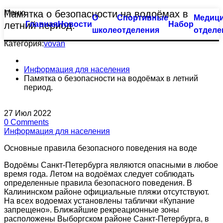
Меню
Памятка о безопасности на водоёмах в
О
Спортивные
Медици
Тхэквондо
Большой бассейн
летний период.
Главная
Новости
Набор
школе
отделения
отделе
Биатлон
Оздоровительное плавание
Категория:
vovan
Плавание
Семейное плавание
Информация для населения
Памятка о безопасности на водоёмах в летний
период.
Пулевая стрельба
Группа «Барракуда»
Пулевая стрельба (спорт глухих)
Аквааэробика
27
Июл
2022
0
Comments
Информация для населения
Синхронное плавание
Индивидуальные занятия
Основные правила безопасного поведения на воде
Современное пятиборье
Малый бассейн
Водоёмы Санкт-Петербурга являются опасными в любое
время года. Летом на водоёмах следует соблюдать
Спортивная гимнастика
Группа «Веселый лягушонок»
определенные правила безопасного поведения. В
Калининском районе официальные пляжи отсутствуют.
На всех водоемах установлены таблички «Купание
Фехтование
Группа «Мать и дитя»
запрещено». Ближайшие рекреационные зоны
расположены Выборгском районе Санкт-Петербурга, в