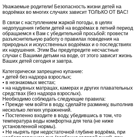
Уважаемые родители! Безопасность жизни детей на
EMS-фитнес
водоёмах во многих случаях зависит ТОЛЬКО ОТ ВАС!
В связи с наступлением жаркой погоды, в целях
Тренажерный зал
недопущения гибели детей на водоёмах в летний период
обращаемся к Вам с убедительной просьбой: провести
разъяснительную работу о правилах поведения на
Тренажерный зал — групповые занятия для
природных и искусственных водоёмах и о последствиях
детей
их нарушения. Этим Вы предупредите несчастные
случаи с Вашими детьми на воде, от этого зависит жизнь
Стрелковый комплекс СШОР №3
Ваших детей сегодня и завтра.
Категорически запрещено купание:
Группа «Юный Снайпер»
• детей без надзора взрослых;
• в незнакомых местах;
• на надувных матрацах, камерах и других плавательных
Стрельба из огнестрельного оружия
средствах (без надзора взрослых).
Необходимо соблюдать следующие правила:
Стрельба из пневматического оружия
• Прежде чем войти в воду, сделайте разминку, выполнив
несколько легких упражнений.
• Постепенно входите в воду, убедившись в том, что
Стрельба из оружия, принадлежащего клиенту
температура воды комфортна для тела (не ниже
установленной нормы).
• Не нырять при недостаточной глубине водоёма, при