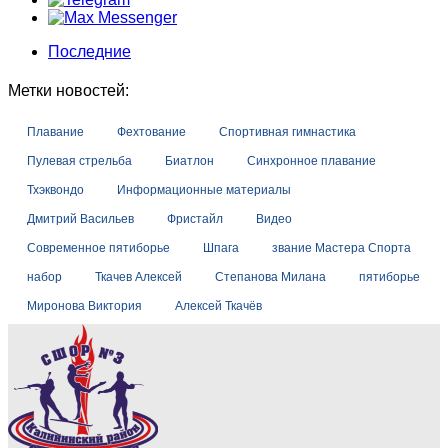
Последние
Метки новостей:
Плавание
Фехтование
Спортивная гимнастика
Пулевая стрельба
Биатлон
Синхронное плавание
Тхэквондо
Информационные материалы
Дмитрий Васильев
Фристайл
Видео
Современное пятиборье
Шпага
звание Мастера Спорта
набор
Ткачев Алексей
Степанова Милана
пятиборье
Миронова Виктория
Алексей Ткачёв