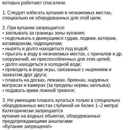
Фристайл
Группа «Начальной подготовки»
которых работают спасатели.
1. Следует избегать купания в незнакомых местах,
НАБОР
Группа «Русалочка»
специально не оборудованных для этой цели.
2. При купании запрещается:
Документы по спортивной подготовке
Индивидуальные занятия
• заплывать за границы зоны купания;
• подплывать к движущимся судам, лодкам, катерам,
Фитнес занятия
катамаранам, гидроциклам;
• нырять и долго находиться под водой;
• прыгать в воду в незнакомых местах, с причалов и др.
Фитнес, аэробика
сооружений, не приспособленных для этих целей;
• долго находиться в холодной воде;
Детский фитнес с элементами самообороны
• проводить в воде игры, связанные с нырянием и
захватом друг друга;
• плавать на досках, лежаках, бревнах, надувных
Детский фитнес с элементами фехтования
матрасах и камерах (за пределы нормы заплыва);
• подавать крики ложной тревоги;
Детский фитнес с элементами гимнастики
3. Не умеющим плавать купаться только в специально
оборудованных местах глубиной не более 1–2 метра!
ФитБокс/Кросс фит/Функциональная
Категорически запрещается
тренировка
купание на водных объектах, оборудованных
предупреждающими аншлагами
«Купание запрещено!»
Зумба-фитнес