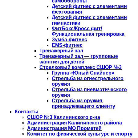
самообороны
Детский фитнес с элементами
фехтования
Детский фитнес с элементами
гимнастики
ФитБокс/Кросс фит/
Функциональная тренировка
Зумба-фитнес
EMS-фитнес
Тренажерный зал
Тренажерный зал — групповые
занятия для детей
Стрелковый комплекс СШОР №3
Группа «Юный Снайпер»
Стрельба из огнестрельного
оружия
Стрельба из пневматического
оружия
Стрельба из оружия,
принадлежащего клиенту
Контакты
СШОР №3 Калининского р-на
Администрация Калининского района
Администрация МО Прометей
Комитет по физической культуре и спорту