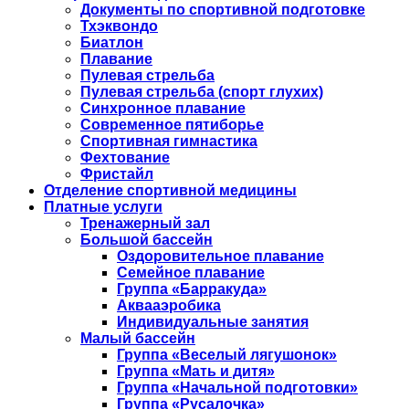
Документы по спортивной подготовке
Тхэквондо
Биатлон
Плавание
Пулевая стрельба
Пулевая стрельба (спорт глухих)
Синхронное плавание
Современное пятиборье
Спортивная гимнастика
Фехтование
Фристайл
Отделение спортивной медицины
Платные услуги
Тренажерный зал
Большой бассейн
Оздоровительное плавание
Семейное плавание
Группа «Барракуда»
Аквааэробика
Индивидуальные занятия
Малый бассейн
Группа «Веселый лягушонок»
Группа «Мать и дитя»
Группа «Начальной подготовки»
Группа «Русалочка»