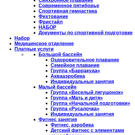
Синхронное плавание
Современное пятиборье
Спортивная гимнастика
Фехтование
Фристайл
НАБОР
Документы по спортивной подготовке
Набор
Медицинское отделение
Платные услуги
Большой бассейн
Оздоровительное плавание
Семейное плавание
Группа «Барракуда»
Аквааэробика
Индивидуальные занятия
Малый бассейн
Группа «Веселый лягушонок»
Группа «Мать и дитя»
Группа «Начальной подготовки»
Группа «Русалочка»
Индивидуальные занятия
Фитнес занятия
Фитнес, аэробика
Детский фитнес с элементами