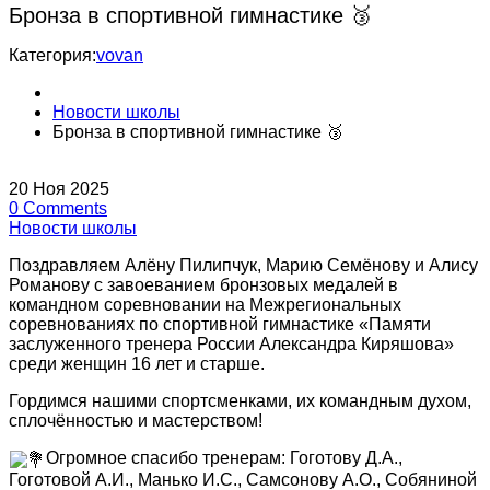
Бронза в спортивной гимнастике 🥉
Категория:
vovan
Новости школы
Бронза в спортивной гимнастике 🥉
20
Ноя
2025
0
Comments
Новости школы
Поздравляем Алёну Пилипчук, Марию Семёнову и Алису
Романову с завоеванием бронзовых медалей в
командном соревновании на Межрегиональных
соревнованиях по спортивной гимнастике «Памяти
заслуженного тренера России Александра Киряшова»
среди женщин 16 лет и старше.
Гордимся нашими спортсменками, их командным духом,
сплочённостью и мастерством!
Огромное спасибо тренерам: Гоготову Д.А.,
Гоготовой А.И., Манько И.С., Самсонову А.О., Собяниной