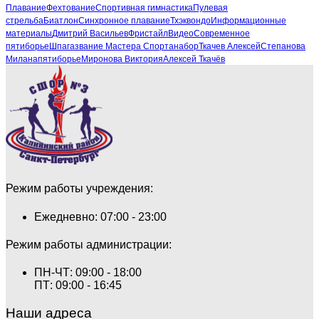
Плавание
Фехтование
Спортивная гимнастика
Пулевая
стрельба
Биатлон
Синхронное плавание
Тхэквондо
Информационные
материалы
Дмитрий Васильев
Фристайл
Видео
Современное
пятиборье
Шпага
звание Мастера Спорта
набор
Ткачев Алексей
Степанова
Милана
пятиборье
Миронова Виктория
Алексей Ткачёв
Режим работы учреждения:
Ежедневно: 07:00 - 23:00
Режим работы администрации:
ПН-ЧТ: 09:00 - 18:00
ПТ: 09:00 - 16:45
Наши адреса