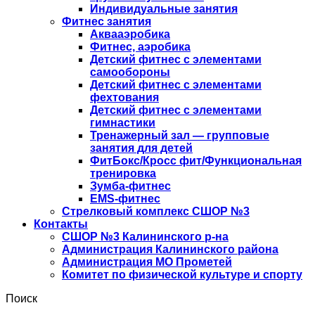
Индивидуальные занятия
Фитнес занятия
Аквааэробика
Фитнес, аэробика
Детский фитнес с элементами
самообороны
Детский фитнес с элементами
фехтования
Детский фитнес с элементами
гимнастики
Тренажерный зал — групповые
занятия для детей
ФитБокс/Кросс фит/Функциональная
тренировка
Зумба-фитнес
EMS-фитнес
Стрелковый комплекс СШОР №3
Контакты
СШОР №3 Калининского р-на
Администрация Калининского района
Администрация МО Прометей
Комитет по физической культуре и спорту
Поиск