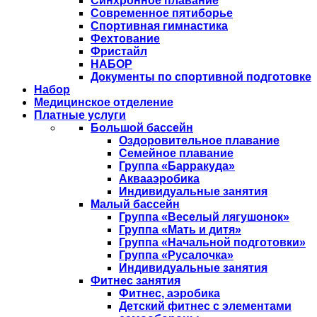
Синхронное плавание
Современное пятиборье
Спортивная гимнастика
Фехтование
Фристайл
НАБОР
Документы по спортивной подготовке
Набор
Медицинское отделение
Платные услуги
Большой бассейн
Оздоровительное плавание
Семейное плавание
Группа «Барракуда»
Аквааэробика
Индивидуальные занятия
Малый бассейн
Группа «Веселый лягушонок»
Группа «Мать и дитя»
Группа «Начальной подготовки»
Группа «Русалочка»
Индивидуальные занятия
Фитнес занятия
Фитнес, аэробика
Детский фитнес с элементами