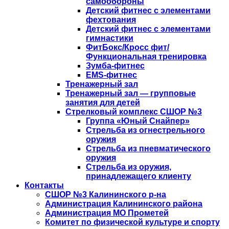
самообороны
Детский фитнес с элементами
фехтования
Детский фитнес с элементами
гимнастики
ФитБокс/Кросс фит/
Функциональная тренировка
Зумба-фитнес
EMS-фитнес
Тренажерный зал
Тренажерный зал — групповые
занятия для детей
Стрелковый комплекс СШОР №3
Группа «Юный Снайпер»
Стрельба из огнестрельного
оружия
Стрельба из пневматического
оружия
Стрельба из оружия,
принадлежащего клиенту
Контакты
СШОР №3 Калининского р-на
Администрация Калининского района
Администрация МО Прометей
Комитет по физической культуре и спорту