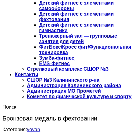
Детский фитнес с элементами
самообороны
Детский фитнес с элементами
фехтования
Детский фитнес с элементами
гимнастики
Тренажерный зал — групповые
занятия для детей
ФитБокс/Кросс фит/Функциональная
тренировка
Зумба-фитнес
EMS-фитнес
Стрелковый комплекс СШОР №3
Контакты
СШОР №3 Калининского р-на
Администрация Калининского района
Администрация МО Прометей
Комитет по физической культуре и спорту
Поиск
Бронзовая медаль в фехтовании
Категория:
vovan