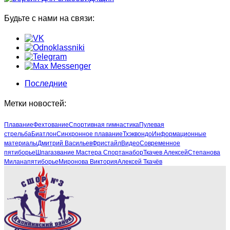
Будьте с нами на связи:
Последние
Метки новостей:
Плавание
Фехтование
Спортивная гимнастика
Пулевая
стрельба
Биатлон
Синхронное плавание
Тхэквондо
Информационные
материалы
Дмитрий Васильев
Фристайл
Видео
Современное
пятиборье
Шпага
звание Мастера Спорта
набор
Ткачев Алексей
Степанова
Милана
пятиборье
Миронова Виктория
Алексей Ткачёв