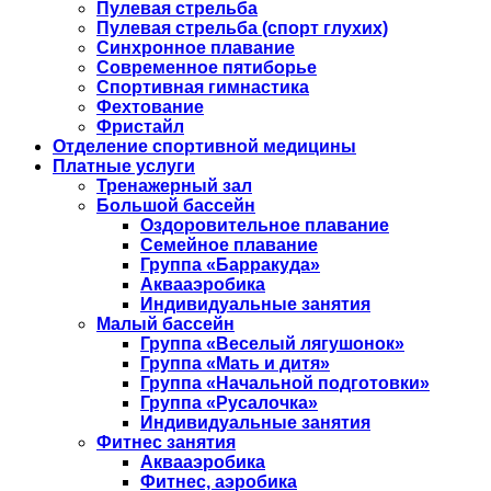
Пулевая стрельба
Пулевая стрельба (спорт глухих)
Синхронное плавание
Современное пятиборье
Спортивная гимнастика
Фехтование
Фристайл
Отделение спортивной медицины
Платные услуги
Тренажерный зал
Большой бассейн
Оздоровительное плавание
Семейное плавание
Группа «Барракуда»
Аквааэробика
Индивидуальные занятия
Малый бассейн
Группа «Веселый лягушонок»
Группа «Мать и дитя»
Группа «Начальной подготовки»
Группа «Русалочка»
Индивидуальные занятия
Фитнес занятия
Аквааэробика
Фитнес, аэробика