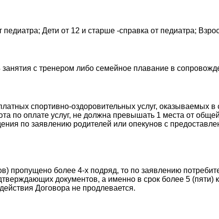
от педиатра; Дети от 12 и старше -справка от педиатра; Взр
14 занятия с тренером либо семейное плавание в сопровожд
 платных спортивно-оздоровительных услуг, оказываемых в
та по оплате услуг, не должна превышать 1 места от общей
дения по заявлению родителей или опекунов с предоставл
в) пропущено более 4-х подряд, то по заявлению потреби
верждающих документов, а именно в срок более 5 (пяти) 
 действия Договора не продлевается.