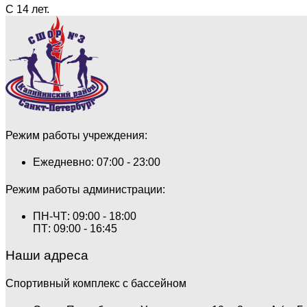
С 14 лет.
Детский фитнес с элементами фехтования
Детский фитнес с элементами гимнастики
ФитБокс/Кросс фит/Функциональная тренировка
Зумба-фитнес
Режим работы учреждения:
EMS-фитнес
Ежедневно: 07:00 - 23:00
Тренажерный зал
Режим работы администрации:
Тренажерный зал — групповые занятия для детей
ПН-ЧТ: 09:00 - 18:00
ПТ: 09:00 - 16:45
Стрелковый комплекс СШОР №3
Наши адреса
Группа «Юный Снайпер»
Спортивный комплекс с бассейном
Стрельба из огнестрельного оружия