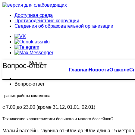
Доступная среда
Противодействие коррупции
Сведения об образовательной организации
Меню
Вопрос-ответ
Тхэквондо
Большой бассейн
Главная
Новости
О школе
С
Биатлон
Оздоровительное плавание
Вопрос-ответ
Плавание
Семейное плавание
График работы комплекса
с 7.00 до 23.00 (кроме 31.12, 01.01, 02.01)
Пулевая стрельба
Группа «Барракуда»
Технические характеристики большого и малого бассейнов?
Пулевая стрельба (спорт глухих)
Аквааэробика
Малый бассейн- глубина от 60см до 90см длина 15 метров 