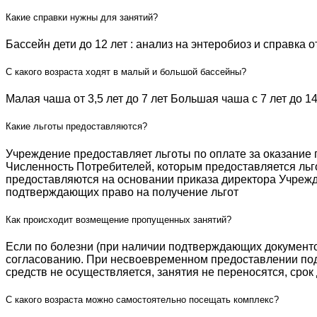
Синхронное плавание
Индивидуальные занятия
Какие справки нужны для занятий?
Современное пятиборье
Малый бассейн
Бассейн дети до 12 лет : анализ на энтеробиоз и справка 
Спортивная гимнастика
Группа «Веселый лягушонок»
С какого возраста ходят в малый и большой бассейны?
Малая чаша от 3,5 лет до 7 лет Большая чаша с 7 лет до 
Фехтование
Группа «Мать и дитя»
Какие льготы предоставляются?
Фристайл
Группа «Начальной подготовки»
Учреждение предоставляет льготы по оплате за оказание
НАБОР
Группа «Русалочка»
Численность Потребителей, которым предоставляется льго
предоставляются на основании приказа директора Учреж
подтверждающих право на получение льгот
Документы по спортивной подготовке
Индивидуальные занятия
Как происходит возмещение пропущенных занятий?
Фитнес занятия
Если по болезни (при наличии подтверждающих документо
согласованию. При несвоевременном предоставлении подт
Фитнес, аэробика
средств не осуществляется, занятия не переносятся, срок
Детский фитнес с элементами самообороны
С какого возраста можно самостоятельно посещать комплекс?