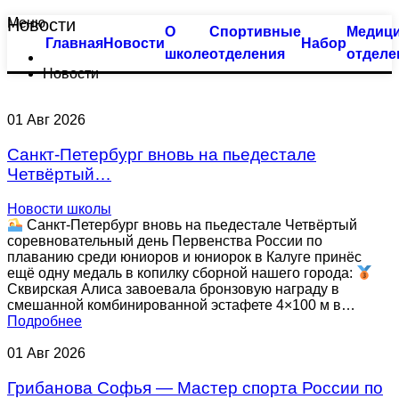
Меню
Новости
О
Спортивные
Медици
Тхэквондо
Большой бассейн
Главная
Новости
Набор
школе
отделения
отделе
Новости
Биатлон
Оздоровительное плавание
Плавание
Семейное плавание
01
Авг
2026
Санкт-Петербург вновь на пьедестале
Пулевая стрельба
Группа «Барракуда»
Четвёртый…
Пулевая стрельба (спорт глухих)
Аквааэробика
Новости школы
Санкт-Петербург вновь на пьедестале Четвёртый
Синхронное плавание
Индивидуальные занятия
соревновательный день Первенства России по
плаванию среди юниоров и юниорок в Калуге принёс
ещё одну медаль в копилку сборной нашего города:
Современное пятиборье
Малый бассейн
Сквирская Алиса завоевала бронзовую награду в
смешанной комбинированной эстафете 4×100 м в…
Подробнее
Спортивная гимнастика
Группа «Веселый лягушонок»
01
Авг
2026
Фехтование
Группа «Мать и дитя»
Грибанова Софья — Мастер спорта России по