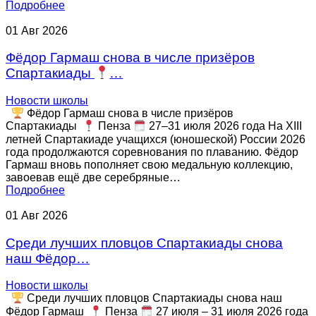
Подробнее
EMS-фитнес
01
Авг
2026
Фёдор Гармаш снова в числе призёров
Тренажерный зал
Спартакиады
…
Тренажерный зал — групповые занятия для
Новости школы
детей
Фёдор Гармаш снова в числе призёров
Спартакиады
Пенза
27–31 июля 2026 года На XIII
летней Спартакиаде учащихся (юношеской) России 2026
Стрелковый комплекс СШОР №3
года продолжаются соревнования по плаванию. Фёдор
Гармаш вновь пополняет свою медальную коллекцию,
Группа «Юный Снайпер»
завоевав ещё две серебряные…
Подробнее
Стрельба из огнестрельного оружия
01
Авг
2026
Стрельба из пневматического оружия
Среди лучших пловцов Спартакиады снова
наш Фёдор…
Стрельба из оружия, принадлежащего клиенту
Новости школы
Среди лучших пловцов Спартакиады снова наш
Фёдор Гармаш
Пенза
27 июля – 31 июля 2026 года