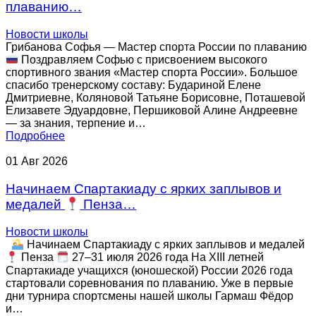
Фристайл
Группа «Начальной подготовки»
плаванию…
Новости школы
НАБОР
Группа «Русалочка»
Грибанова Софья — Мастер спорта России по плаванию
Поздравляем Софью с присвоением высокого
Документы по спортивной подготовке
Индивидуальные занятия
спортивного звания «Мастер спорта России». Большое
спасибо тренерскому составу: Будариной Елене
Дмитриевне, Коляновой Татьяне Борисовне, Поташевой
Фитнес занятия
Елизавете Эдуардовне, Першиковой Алине Андреевне
— за знания, терпение и…
Фитнес, аэробика
Подробнее
01
Авг
2026
Детский фитнес с элементами самообороны
Начинаем Спартакиаду с ярких заплывов и
Детский фитнес с элементами фехтования
медалей
Пенза…
Детский фитнес с элементами гимнастики
Новости школы
Начинаем Спартакиаду с ярких заплывов и медалей
Пенза
27–31 июля 2026 года На XIII летней
ФитБокс/Кросс фит/Функциональная
Спартакиаде учащихся (юношеской) России 2026 года
тренировка
стартовали соревнования по плаванию. Уже в первые
дни турнира спортсмены нашей школы Гармаш Фёдор
и…
Зумба-фитнес