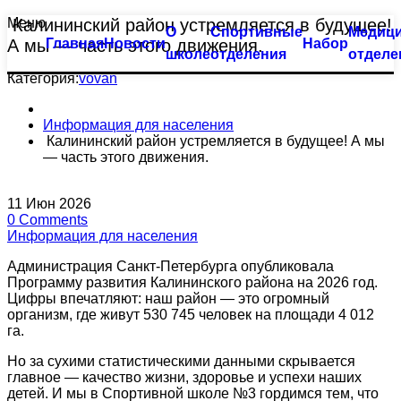
Меню
Калининский район устремляется в будущее!
О
Спортивные
Медици
Тхэквондо
Большой бассейн
А мы — часть этого движения.
Главная
Новости
Набор
школе
отделения
отделе
Биатлон
Оздоровительное плавание
Категория:
vovan
Плавание
Семейное плавание
Информация для населения
Калининский район устремляется в будущее! А мы
— часть этого движения.
Пулевая стрельба
Группа «Барракуда»
Пулевая стрельба (спорт глухих)
Аквааэробика
11
Июн
2026
0
Comments
Информация для населения
Синхронное плавание
Индивидуальные занятия
Администрация Санкт-Петербурга опубликовала
Современное пятиборье
Малый бассейн
Программу развития Калининского района на 2026 год.
Цифры впечатляют: наш район — это огромный
организм, где живут 530 745 человек на площади 4 012
Спортивная гимнастика
Группа «Веселый лягушонок»
га.
Но за сухими статистическими данными скрывается
Фехтование
Группа «Мать и дитя»
главное — качество жизни, здоровье и успехи наших
детей. И мы в Спортивной школе №3 гордимся тем, что