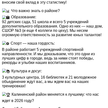
Фристайл
Группа «Начальной подготовки»
вносим свой вклад в эту статистику!
Что важно знать о районе?
НАБОР
Группа «Русалочка»
Образование:
92 детских сада, 51 школа и всего 5 учреждений
Документы по спортивной подготовке
Индивидуальные занятия
дополнительного образования. Одно из них — наш дом,
СШОР №3 (и еще 4 коллеги по цеху). Мы несем
Фитнес занятия
огромную ответственность за развитие юных талантов!
Спорт — наша гордость:
Фитнес, аэробика
В районе работает 5 учреждений спортивной
направленности. И мы доказываем, что это одни из
Детский фитнес с элементами самообороны
лучших цифр в городе, ведь за ними стоят победы,
рекорды и улыбки наших воспитанников.
Детский фитнес с элементами фехтования
Культура и досуг:
3 культурных центра, 16 библиотек и 21 молодежное
Детский фитнес с элементами гимнастики
объединение ждут вас, а мы ждем вас на наших
тренировках!
ФитБокс/Кросс фит/Функциональная
Калининский район меняется к лучшему: что нас
тренировка
ждет в 2026 году?
Зумба-фитнес