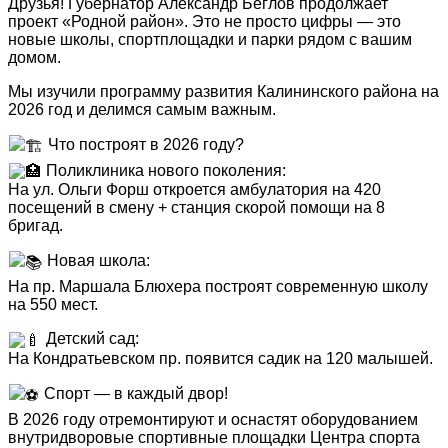
Друзья! Губернатор Александр Беглов продолжает
проект «Родной район». Это не просто цифры — это
EMS-фитнес
новые школы, спортплощадки и парки рядом с вашим
домом.
Тренажерный зал
Мы изучили программу развития Калининского района на
2026 год и делимся самым важным.
Тренажерный зал — групповые занятия для
Что построят в 2026 году?
детей
Поликлиника нового поколения:
На ул. Ольги Форш откроется амбулатория на 420
Стрелковый комплекс СШОР №3
посещений в смену + станция скорой помощи на 8
бригад.
Группа «Юный Снайпер»
Новая школа:
На пр. Маршала Блюхера построят современную школу
Стрельба из огнестрельного оружия
на 550 мест.
Стрельба из пневматического оружия
Детский сад:
На Кондратьевском пр. появится садик на 120 малышей.
Стрельба из оружия, принадлежащего клиенту
Спорт — в каждый двор!
В 2026 году отремонтируют и оснастят оборудованием
внутридворовые спортивные площадки Центра спорта