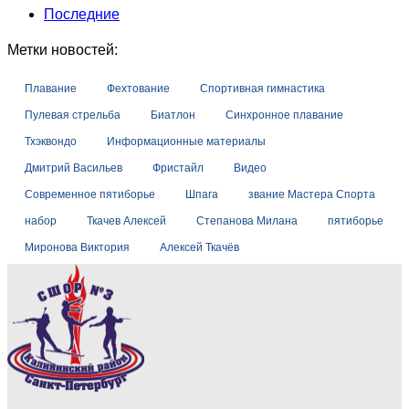
Последние
Метки новостей:
Плавание
Фехтование
Спортивная гимнастика
Пулевая стрельба
Биатлон
Синхронное плавание
Тхэквондо
Информационные материалы
Дмитрий Васильев
Фристайл
Видео
Современное пятиборье
Шпага
звание Мастера Спорта
набор
Ткачев Алексей
Степанова Милана
пятиборье
Миронова Виктория
Алексей Ткачёв