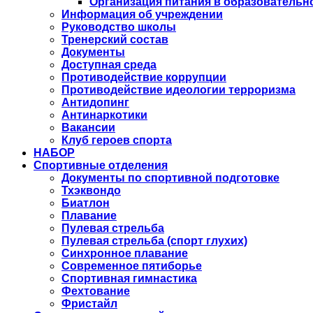
Организация питания в образовательн
Информация об учреждении
Руководство школы
Тренерский состав
Документы
Доступная среда
Противодействие коррупции
Противодействие идеологии терроризма
Антидопинг
Антинаркотики
Вакансии
Клуб героев спорта
НАБОР
Спортивные отделения
Документы по спортивной подготовке
Тхэквондо
Биатлон
Плавание
Пулевая стрельба
Пулевая стрельба (спорт глухих)
Синхронное плавание
Современное пятиборье
Спортивная гимнастика
Фехтование
Фристайл