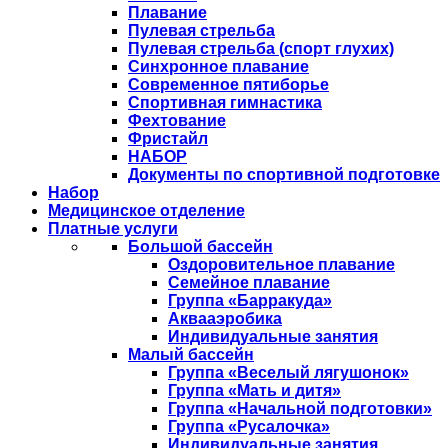
Плавание
Пулевая стрельба
Пулевая стрельба (спорт глухих)
Синхронное плавание
Современное пятиборье
Спортивная гимнастика
Фехтование
Фристайл
НАБОР
Документы по спортивной подготовке
Набор
Медицинское отделение
Платные услуги
Большой бассейн
Оздоровительное плавание
Семейное плавание
Группа «Барракуда»
Аквааэробика
Индивидуальные занятия
Малый бассейн
Группа «Веселый лягушонок»
Группа «Мать и дитя»
Группа «Начальной подготовки»
Группа «Русалочка»
Индивидуальные занятия