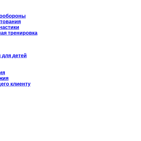
мообороны
хтования
настики
ая тренировка
 для детей
ия
жия
его клиенту