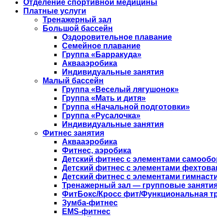
Отделение спортивной медицины
Платные услуги
Тренажерный зал
Большой бассейн
Оздоровительное плавание
Семейное плавание
Группа «Барракуда»
Аквааэробика
Индивидуальные занятия
Малый бассейн
Группа «Веселый лягушонок»
Группа «Мать и дитя»
Группа «Начальной подготовки»
Группа «Русалочка»
Индивидуальные занятия
Фитнес занятия
Аквааэробика
Фитнес, аэробика
Детский фитнес с элементами самооб
Детский фитнес с элементами фехтова
Детский фитнес с элементами гимнаст
Тренажерный зал — групповые занятия
ФитБокс/Кросс фит/Функциональная т
Зумба-фитнес
EMS-фитнес