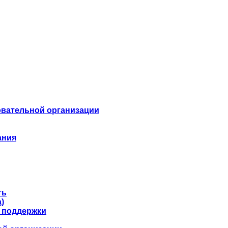
овательной организации
ания
ть
)
 поддержки