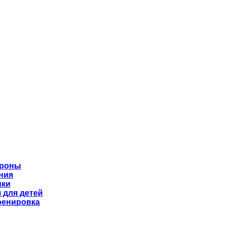
ороны
ния
ики
 для детей
ренировка