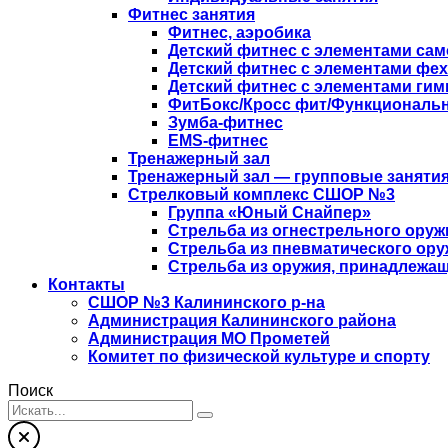
Фитнес занятия
Фитнес, аэробика
Детский фитнес с элементами са
Детский фитнес с элементами фе
Детский фитнес с элементами гим
ФитБокс/Кросс фит/Функциональн
Зумба-фитнес
EMS-фитнес
Тренажерный зал
Тренажерный зал — групповые занятия
Стрелковый комплекс СШОР №3
Группа «Юный Снайпер»
Стрельба из огнестрельного оруж
Стрельба из пневматического ору
Стрельба из оружия, принадлежащ
Контакты
СШОР №3 Калининского р-на
Администрация Калининского района
Администрация МО Прометей
Комитет по физической культуре и спорту
Поиск