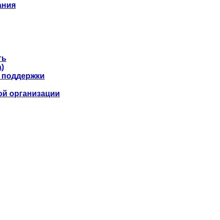
ания
ть
)
 поддержки
ой организации