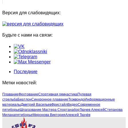
Версия для слабовидящих:
Будьте с нами на связи:
Последние
Метки новостей:
Плавание
Фехтование
Спортивная гимнастика
Пулевая
стрельба
Биатлон
Синхронное плавание
Тхэквондо
Информационные
материалы
Дмитрий Васильев
Фристайл
Видео
Современное
пятиборье
Шпага
звание Мастера Спорта
набор
Ткачев Алексей
Степанова
Милана
пятиборье
Миронова Виктория
Алексей Ткачёв