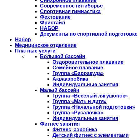
Синхронное плавание
Современное пятиборье
Спортивная гимнастика
Фехтование
Фристайл
НАБОР
Документы по спортивной подготовке
Набор
Медицинское отделение
Платные услуги
Большой бассейн
Оздоровительное плавание
Семейное плавание
Группа «Барракуда»
Аквааэробика
Индивидуальные занятия
Малый бассейн
Группа «Веселый лягушонок»
Группа «Мать и дитя»
Группа «Начальной подготовки»
Группа «Русалочка»
Индивидуальные занятия
Фитнес занятия
Фитнес, аэробика
Детский фитнес с элементами