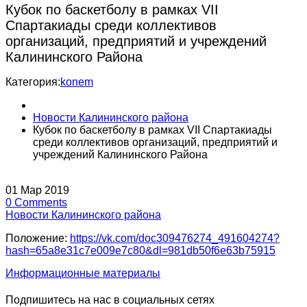
Кубок по баскетболу в рамках VII
Спартакиады среди коллективов
организаций, предприятий и учреждений
Калининского Района
Категория:
konem
Новости Калининского района
Кубок по баскетболу в рамках VII Спартакиады
среди коллективов организаций, предприятий и
учреждений Калининского Района
01
Мар
2019
0
Comments
Новости Калининского района
Положение:
https://vk.com/doc309476274_491604274?
hash=65a8e31c7e009e7c80&dl=981db50f6e63b75915
Информационные материалы
Подпишитесь на нас в социальных сетях