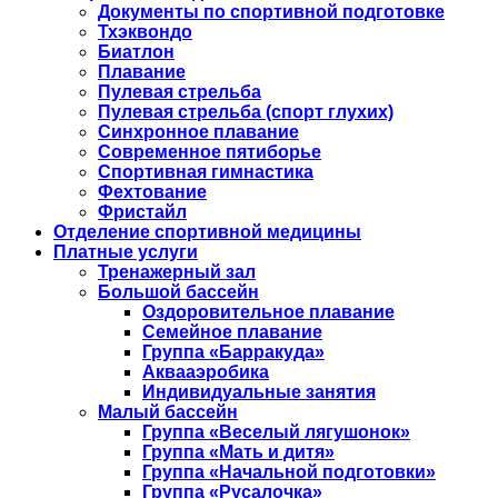
Документы по спортивной подготовке
Тхэквондо
Биатлон
Плавание
Пулевая стрельба
Пулевая стрельба (спорт глухих)
Синхронное плавание
Современное пятиборье
Спортивная гимнастика
Фехтование
Фристайл
Отделение спортивной медицины
Платные услуги
Тренажерный зал
Большой бассейн
Оздоровительное плавание
Семейное плавание
Группа «Барракуда»
Аквааэробика
Индивидуальные занятия
Малый бассейн
Группа «Веселый лягушонок»
Группа «Мать и дитя»
Группа «Начальной подготовки»
Группа «Русалочка»