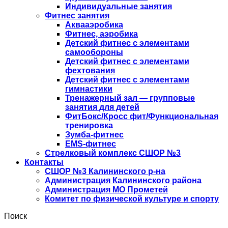
Индивидуальные занятия
Фитнес занятия
Аквааэробика
Фитнес, аэробика
Детский фитнес с элементами
самообороны
Детский фитнес с элементами
фехтования
Детский фитнес с элементами
гимнастики
Тренажерный зал — групповые
занятия для детей
ФитБокс/Кросс фит/Функциональная
тренировка
Зумба-фитнес
EMS-фитнес
Стрелковый комплекс СШОР №3
Контакты
СШОР №3 Калининского р-на
Администрация Калининского района
Администрация МО Прометей
Комитет по физической культуре и спорту
Поиск