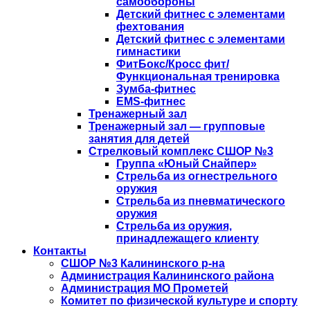
самообороны
Детский фитнес с элементами
фехтования
Детский фитнес с элементами
гимнастики
ФитБокс/Кросс фит/
Функциональная тренировка
Зумба-фитнес
EMS-фитнес
Тренажерный зал
Тренажерный зал — групповые
занятия для детей
Стрелковый комплекс СШОР №3
Группа «Юный Снайпер»
Стрельба из огнестрельного
оружия
Стрельба из пневматического
оружия
Стрельба из оружия,
принадлежащего клиенту
Контакты
СШОР №3 Калининского р-на
Администрация Калининского района
Администрация МО Прометей
Комитет по физической культуре и спорту