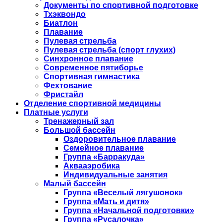
Документы по спортивной подготовке
Тхэквондо
Биатлон
Плавание
Пулевая стрельба
Пулевая стрельба (спорт глухих)
Синхронное плавание
Современное пятиборье
Спортивная гимнастика
Фехтование
Фристайл
Отделение спортивной медицины
Платные услуги
Тренажерный зал
Большой бассейн
Оздоровительное плавание
Семейное плавание
Группа «Барракуда»
Аквааэробика
Индивидуальные занятия
Малый бассейн
Группа «Веселый лягушонок»
Группа «Мать и дитя»
Группа «Начальной подготовки»
Группа «Русалочка»