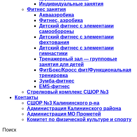
Индивидуальные занятия
Фитнес занятия
Аквааэробика
Фитнес, аэробика
Детский фитнес с элементами
самообороны
Детский фитнес с элементами
фехтования
Детский фитнес с элементами
гимнастики
Тренажерный зал — групповые
занятия для детей
ФитБокс/Кросс фит/Функциональная
тренировка
Зумба-фитнес
EMS-фитнес
Стрелковый комплекс СШОР №3
Контакты
СШОР №3 Калининского р-на
Администрация Калининского района
Администрация МО Прометей
Комитет по физической культуре и спорту
Поиск