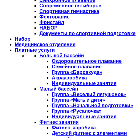
Синхронное плавание
Современное пятиборье
Спортивная гимнастика
Фехтование
Фристайл
НАБОР
Документы по спортивной подготовке
Набор
Медицинское отделение
Платные услуги
Большой бассейн
Оздоровительное плавание
Семейное плавание
Группа «Барракуда»
Аквааэробика
Индивидуальные занятия
Малый бассейн
Группа «Веселый лягушонок»
Группа «Мать и дитя»
Группа «Начальной подготовки»
Группа «Русалочка»
Индивидуальные занятия
Фитнес занятия
Фитнес, аэробика
Детский фитнес с элементами