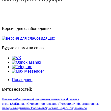
Версия для слабовидящих:
Будьте с нами на связи:
Последние
Метки новостей:
Плавание
Фехтование
Спортивная гимнастика
Пулевая
стрельба
Биатлон
Синхронное плавание
Тхэквондо
Информационные
материалы
Дмитрий Васильев
Фристайл
Видео
Современное