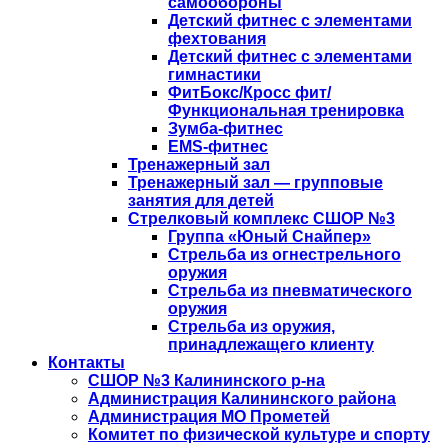
самообороны
Детский фитнес с элементами
фехтования
Детский фитнес с элементами
гимнастики
ФитБокс/Кросс фит/
Функциональная тренировка
Зумба-фитнес
EMS-фитнес
Тренажерный зал
Тренажерный зал — групповые
занятия для детей
Стрелковый комплекс СШОР №3
Группа «Юный Снайпер»
Стрельба из огнестрельного
оружия
Стрельба из пневматического
оружия
Стрельба из оружия,
принадлежащего клиенту
Контакты
СШОР №3 Калининского р-на
Администрация Калининского района
Администрация МО Прометей
Комитет по физической культуре и спорту