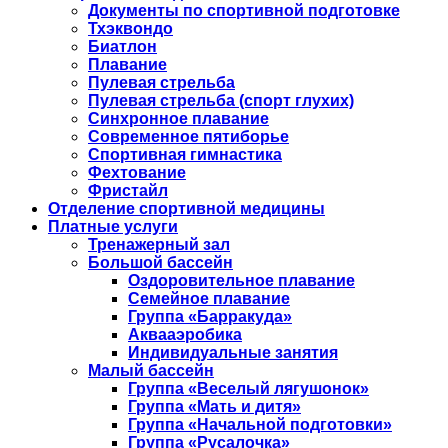
Документы по спортивной подготовке
Тхэквондо
Биатлон
Плавание
Пулевая стрельба
Пулевая стрельба (спорт глухих)
Синхронное плавание
Современное пятиборье
Спортивная гимнастика
Фехтование
Фристайл
Отделение спортивной медицины
Платные услуги
Тренажерный зал
Большой бассейн
Оздоровительное плавание
Семейное плавание
Группа «Барракуда»
Аквааэробика
Индивидуальные занятия
Малый бассейн
Группа «Веселый лягушонок»
Группа «Мать и дитя»
Группа «Начальной подготовки»
Группа «Русалочка»