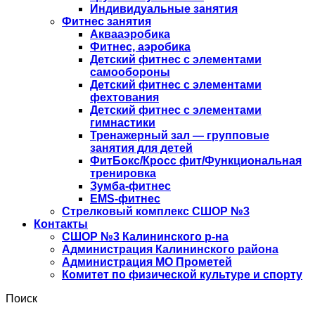
Индивидуальные занятия
Фитнес занятия
Аквааэробика
Фитнес, аэробика
Детский фитнес с элементами
самообороны
Детский фитнес с элементами
фехтования
Детский фитнес с элементами
гимнастики
Тренажерный зал — групповые
занятия для детей
ФитБокс/Кросс фит/Функциональная
тренировка
Зумба-фитнес
EMS-фитнес
Стрелковый комплекс СШОР №3
Контакты
СШОР №3 Калининского р-на
Администрация Калининского района
Администрация МО Прометей
Комитет по физической культуре и спорту
Поиск