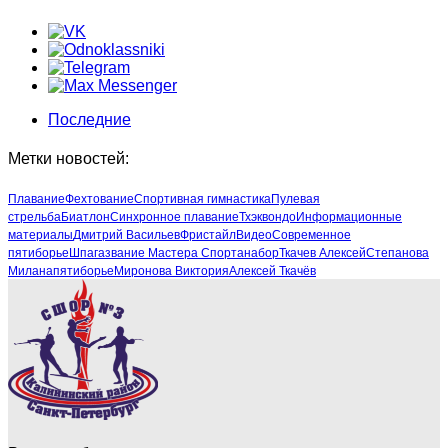
Последние
Метки новостей:
Плавание
Фехтование
Спортивная гимнастика
Пулевая
стрельба
Биатлон
Синхронное плавание
Тхэквондо
Информационные
материалы
Дмитрий Васильев
Фристайл
Видео
Современное
пятиборье
Шпага
звание Мастера Спорта
набор
Ткачев Алексей
Степанова
Милана
пятиборье
Миронова Виктория
Алексей Ткачёв