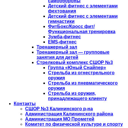
самообороны
Детский фитнес с элементами
фехтования
Детский фитнес с элементами
гимнастики
ФитБокс/Кросс фит/
Функциональная тренировка
Зумба-фитнес
EMS-фитнес
Тренажерный зал
Тренажерный зал — групповые
занятия для детей
Стрелковый комплекс СШОР №3
Группа «Юный Снайпер»
Стрельба из огнестрельного
оружия
Стрельба из пневматического
оружия
Стрельба из оружия,
принадлежащего клиенту
Контакты
СШОР №3 Калининского р-на
Администрация Калининского района
Администрация МО Прометей
Комитет по физической культуре и спорту