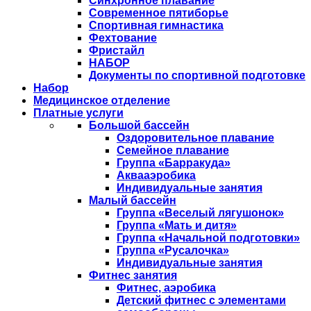
Синхронное плавание
Современное пятиборье
Спортивная гимнастика
Фехтование
Фристайл
НАБОР
Документы по спортивной подготовке
Набор
Медицинское отделение
Платные услуги
Большой бассейн
Оздоровительное плавание
Семейное плавание
Группа «Барракуда»
Аквааэробика
Индивидуальные занятия
Малый бассейн
Группа «Веселый лягушонок»
Группа «Мать и дитя»
Группа «Начальной подготовки»
Группа «Русалочка»
Индивидуальные занятия
Фитнес занятия
Фитнес, аэробика
Детский фитнес с элементами