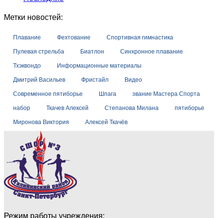
Метки новостей:
Плавание
Фехтование
Спортивная гимнастика
Пулевая стрельба
Биатлон
Синхронное плавание
Тхэквондо
Информационные материалы
Дмитрий Васильев
Фристайл
Видео
Современное пятиборье
Шпага
звание Мастера Спорта
набор
Ткачев Алексей
Степанова Милана
пятиборье
Миронова Виктория
Алексей Ткачёв
Режим работы учреждения: