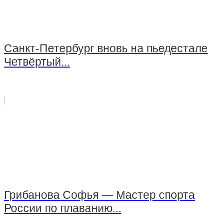
EMS-фитнес
Тренажерный зал
Санкт-Петербург вновь на пьедестале
Четвёртый...
Тренажерный зал — групповые занятия для
детей
Стрелковый комплекс СШОР №3
Группа «Юный Снайпер»
Стрельба из огнестрельного оружия
Стрельба из пневматического оружия
Стрельба из оружия, принадлежащего клиенту
Грибанова Софья — Мастер спорта
России по плаванию...