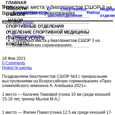
ГЛАВНАЯ
Меню
3 призовых места у биатлонистов СШОР 3 на
НОВОСТИ
О
Спортивные
Медици
Тхэквондо
Большой бассейн
Всероссийских соревнованиях.
Главная
Новости
Набор
О ШКОЛЕ
школе
отделения
отделе
НАБОР
Биатлон
Оздоровительное плавание
Категория:
vovan
СПОРТИВНЫЕ ОТДЕЛЕНИЯ
ОТДЕЛЕНИЕ СПОРТИВНОЙ МЕДИЦИНЫ
Плавание
Семейное плавание
Новости школы
ПЛАТНЫЕ УСЛУГИ
3 призовых места у биатлонистов СШОР 3 на
КОНТАКТЫ
Всероссийских соревнованиях.
Пулевая стрельба
Группа «Барракуда»
Пулевая стрельба (спорт глухих)
Аквааэробика
18
Фев
2021
0
Comments
Новости школы
Синхронное плавание
Индивидуальные занятия
Поздравляем биатлонистов СШОР №3 с прекрасными
Современное пятиборье
Малый бассейн
выступлениями на Всероссийских соревнованиях «Приз
олимпийского чемпиона А. Алябьева 2021».
Спортивная гимнастика
Группа «Веселый лягушонок»
1 место — Калачев Тимофей (гонка 10 км среди юношей
15-16 лет, тренер Мылов М.А.)
Фехтование
Группа «Мать и дитя»
1 место — Жилин Павел (гонка 12,5 км среди юношей 17-