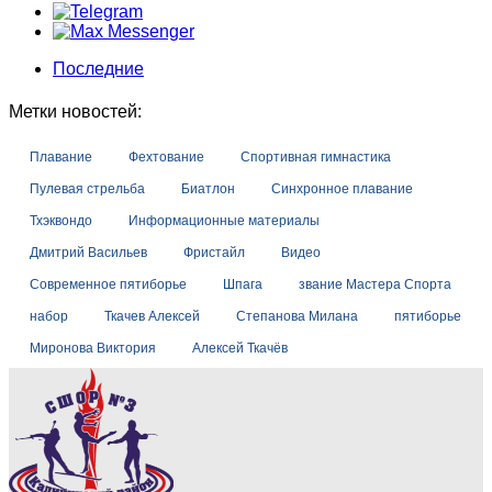
Последние
Метки новостей:
Плавание
Фехтование
Спортивная гимнастика
Пулевая стрельба
Биатлон
Синхронное плавание
Тхэквондо
Информационные материалы
Дмитрий Васильев
Фристайл
Видео
Современное пятиборье
Шпага
звание Мастера Спорта
набор
Ткачев Алексей
Степанова Милана
пятиборье
Миронова Виктория
Алексей Ткачёв