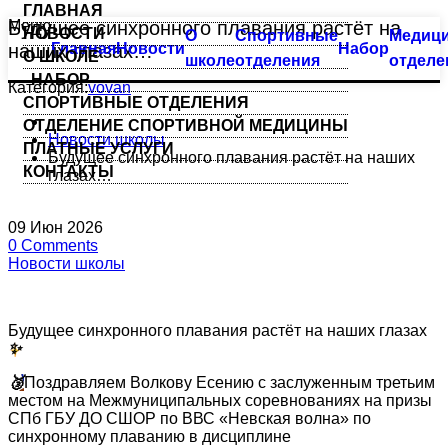
ГЛАВНАЯ
Меню
Будущее синхронного плавания растёт на
НОВОСТИ
О
Спортивные
Медици
Тхэквондо
Большой бассейн
наших глазах…
Главная
Новости
Набор
О ШКОЛЕ
школе
отделения
отделе
НАБОР
Биатлон
Оздоровительное плавание
Категория:
vovan
СПОРТИВНЫЕ ОТДЕЛЕНИЯ
ОТДЕЛЕНИЕ СПОРТИВНОЙ МЕДИЦИНЫ
Плавание
Семейное плавание
Новости школы
ПЛАТНЫЕ УСЛУГИ
Будущее синхронного плавания растёт на наших
КОНТАКТЫ
глазах…
Пулевая стрельба
Группа «Барракуда»
Пулевая стрельба (спорт глухих)
Аквааэробика
09
Июн
2026
0
Comments
Новости школы
Синхронное плавание
Индивидуальные занятия
Современное пятиборье
Малый бассейн
Будущее синхронного плавания растёт на наших глазах
✨
Спортивная гимнастика
Группа «Веселый лягушонок»
🥉
Поздравляем Волкову Есению с заслуженным третьим
местом на Межмуниципальных соревнованиях на призы
Фехтование
Группа «Мать и дитя»
СПб ГБУ ДО СШОР по ВВС «Невская волна» по
синхронному плаванию в дисциплине