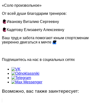
Фристайл
Группа «Начальной подготовки»
«Соло произвольное»
НАБОР
Группа «Русалочка»
От всей души благодарим тренеров:
💐
Иванову Виталию Сергеевну
Документы по спортивной подготовке
Индивидуальные занятия
💐
Кадетову Елизавету Алексеевну
Фитнес занятия
Ваш труд и забота помогают юным спортсменам
уверенно двигаться к мечте
💙
Фитнес, аэробика
Детский фитнес с элементами самообороны
Подпишитесь на нас в социальных сетях
Детский фитнес с элементами фехтования
Детский фитнес с элементами гимнастики
ФитБокс/Кросс фит/Функциональная
Возможно, вас также заинтересует:
тренировка
Зумба-фитнес