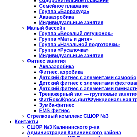
Оздоровительное плавание
Семейное плавание
Группа «Барракуда»
Аквааэробика
Индивидуальные занятия
Малый бассейн
Группа «Веселый лягушонок»
Группа «Мать и дитя»
Группа «Начальной подготовки»
Группа «Русалочка»
Индивидуальные занятия
Фитнес занятия
Аквааэробика
Фитнес, аэробика
Детский фитнес с элементами самооб
Детский фитнес с элементами фехтова
Детский фитнес с элементами гимнаст
Тренажерный зал — групповые занятия
ФитБокс/Кросс фит/Функциональная т
Зумба-фитнес
EMS-фитнес
Стрелковый комплекс СШОР №3
Контакты
СШОР №3 Калининского р-на
Администрация Калининского района