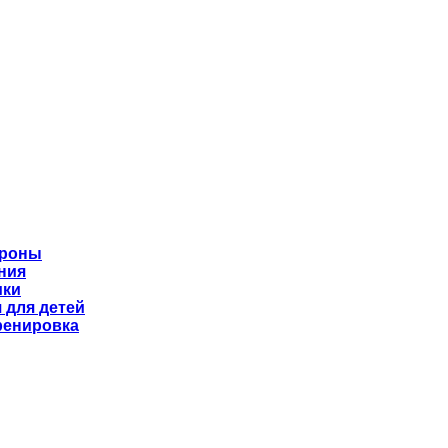
ороны
ния
ики
 для детей
ренировка