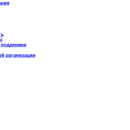
ания
ть
)
 поддержки
ой организации