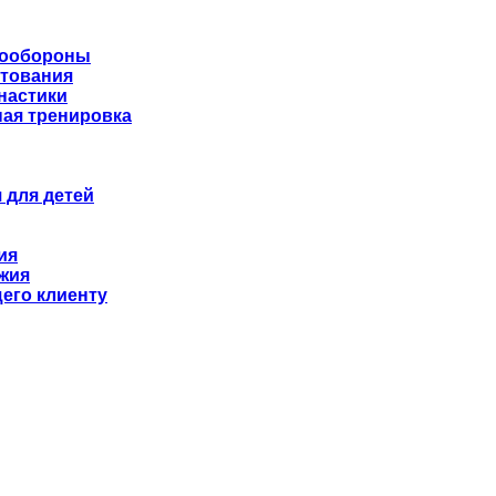
мообороны
хтования
настики
ая тренировка
 для детей
ия
жия
его клиенту