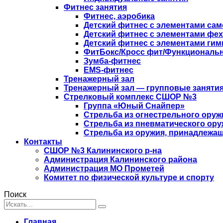
Фитнес занятия
Фитнес, аэробика
Детский фитнес с элементами са
Детский фитнес с элементами фе
Детский фитнес с элементами гим
ФитБокс/Кросс фит/Функциональн
Зумба-фитнес
EMS-фитнес
Тренажерный зал
Тренажерный зал — групповые занятия
Стрелковый комплекс СШОР №3
Группа «Юный Снайпер»
Стрельба из огнестрельного оруж
Стрельба из пневматического ору
Стрельба из оружия, принадлежащ
Контакты
СШОР №3 Калининского р-на
Администрация Калининского района
Администрация МО Прометей
Комитет по физической культуре и спорту
Поиск
Главная