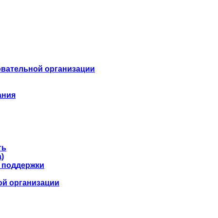
овательной организации
ания
ть
)
 поддержки
ой организации