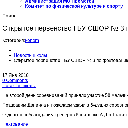
Администрация МО Прометей
Комитет по физической культуре и спорту
Поиск
Открытое первенство ГБУ СШОР № 3 п
Категория:
konem
Новости школы
Открытое первенство ГБУ СШОР № 3 по фехтованию
17
Янв
2018
0
Comments
Новости школы
На второй день соревнований приняло участие 58 мальчи
Поздравим Даниила и пожелаем удачи в будущих соревно
Отдельно поблагодарим тренеров Коваленко А.Д и Толкачё
Фехтование