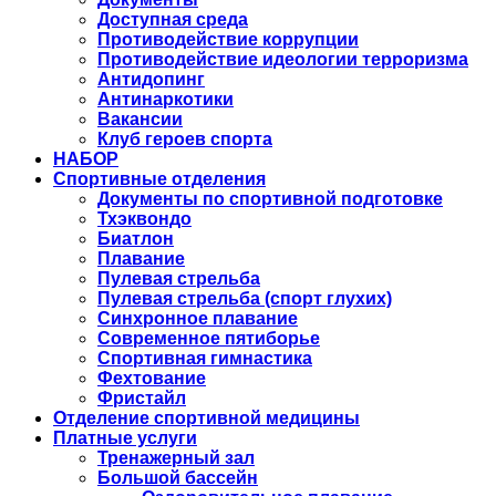
Доступная среда
Противодействие коррупции
Противодействие идеологии терроризма
Антидопинг
Антинаркотики
Вакансии
Клуб героев спорта
НАБОР
Спортивные отделения
Документы по спортивной подготовке
Тхэквондо
Биатлон
Плавание
Пулевая стрельба
Пулевая стрельба (спорт глухих)
Синхронное плавание
Современное пятиборье
Спортивная гимнастика
Фехтование
Фристайл
Отделение спортивной медицины
Платные услуги
Тренажерный зал
Большой бассейн