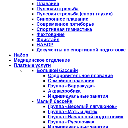
Плавание
Пулевая стрельба
Пулевая стрельба (спорт глухих)
Синхронное плавание
Современное пятиборье
Спортивная гимнастика
Фехтование
Фристайл
НАБОР
Документы по спортивной подготовке
Набор
Медицинское отделение
Платные услуги
Большой бассейн
Оздоровительное плавание
Семейное плавание
Группа «Барракуда»
Аквааэробика
Индивидуальные занятия
Малый бассейн
Группа «Веселый лягушонок»
Группа «Мать и дитя»
Группа «Начальной подготовки»
Группа «Русалочка»
Индивидуальные занятия