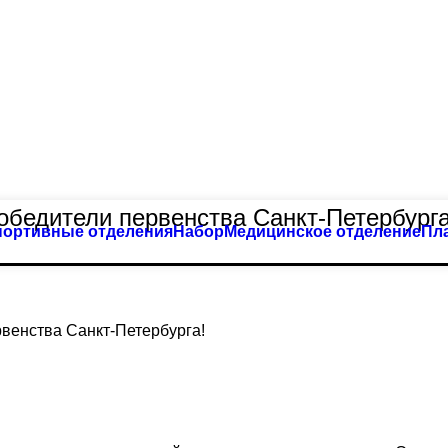
бедители первенства Санкт-Петербурга
портивные отделения
Набор
Медицинское отделение
Пл
венства Санкт-Петербурга!