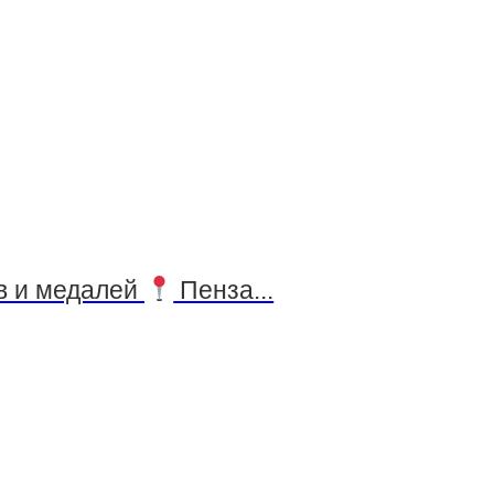
в и медалей
Пенза...