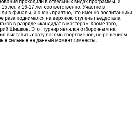
ования проходили в отдельных видах программы, и
5 лет, и 16-17 лет соответственно. Участие в
ли в финалы, и очень приятно, что именно воспитанники
ре раза поднимался на верхнюю ступень пьедестала
аков в разряде «кандидат в мастера». Кроме того,
трий Шишков. Этот турнир являлся отборочным на
ния выставить сразу восемь спортсменов, но решением
амые сильные на данный момент гимнасты.