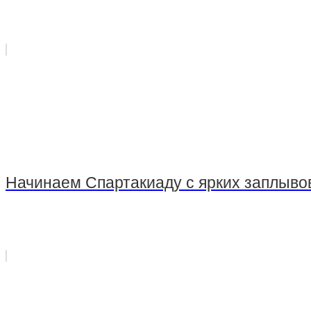
Стрельба из пневматического оружия
Стрельба из оружия, принадлежащего клиенту
Начинаем Спартакиаду с ярких заплыво