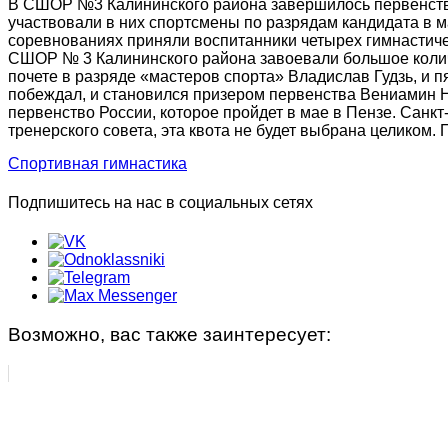
В СШОР №3 Калининского района завершилось первенство
Синхронное плавание
Индивидуальные занятия
участвовали в них спортсмены по разрядам кандидата в ма
соревнованиях приняли воспитанники четырех гимнастиче
Современное пятиборье
Малый бассейн
СШОР № 3 Калининского района завоевали большое колич
почете в разряде «мастеров спорта» Владислав Гудзь, и 
побеждал, и становился призером первенства Вениамин 
Спортивная гимнастика
Группа «Веселый лягушонок»
первенство России, которое пройдет в мае в Пензе. Санк
тренерского совета, эта квота не будет выбрана целиком
Фехтование
Группа «Мать и дитя»
Спортивная гимнастика
Фристайл
Группа «Начальной подготовки»
Подпишитесь на нас в социальных сетях
НАБОР
Группа «Русалочка»
Документы по спортивной подготовке
Индивидуальные занятия
Фитнес занятия
Возможно, вас также заинтересует:
Фитнес, аэробика
Детский фитнес с элементами самообороны