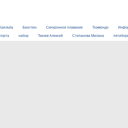
стрельба
Биатлон
Синхронное плавание
Тхэквондо
Инфо
порта
набор
Ткачев Алексей
Степанова Милана
пятибор