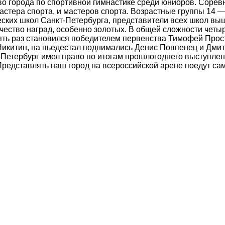
 города по спортивной гимнастике среди юниоров. Соревн
стера спорта, и мастеров спорта. Возрастные группы 14 — 1
ских школ Санкт-Петербурга, представители всех школ выш
ество наград, особенно золотых. В общей сложности четы
пять раз становился победителем первенства Тимофей Прост
Никитин, на пьедестал поднимались Денис Повпенец и Дми
т-Петербург имел право по итогам прошлогоднего выступле
. Представлять наш город на всероссийской арене поедут с