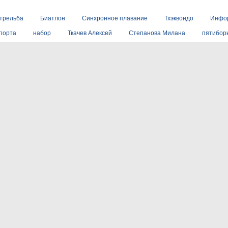
стрельба
Биатлон
Синхронное плавание
Тхэквондо
Инфо
порта
набор
Ткачев Алексей
Степанова Милана
пятибор