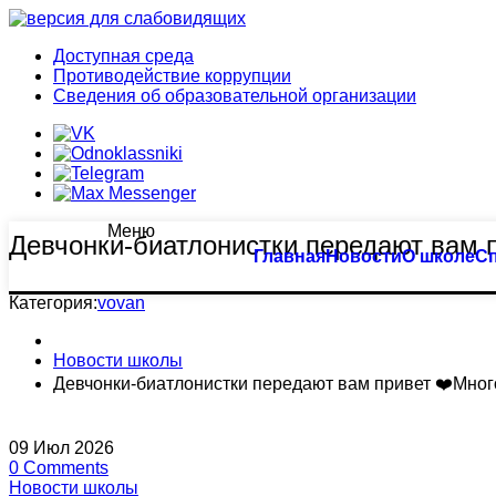
Доступная среда
Противодействие коррупции
Сведения об образовательной организации
Меню
Девчонки-биатлонистки передают вам 
Тхэквондо
Большой бассейн
Главная
Новости
О школе
С
Биатлон
Оздоровительное плавание
Категория:
vovan
Плавание
Семейное плавание
Новости школы
Девчонки-биатлонистки передают вам привет ❤️Мно
Пулевая стрельба
Группа «Барракуда»
09
Июл
2026
Пулевая стрельба (спорт глухих)
Аквааэробика
0
Comments
Новости школы