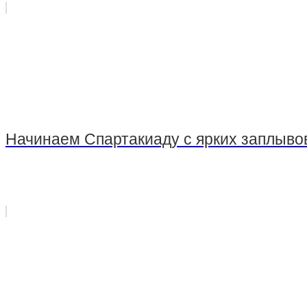
Стрельба из пневматического оружия
Стрельба из оружия, принадлежащего клиенту
Начинаем Спартакиаду с ярких заплывов