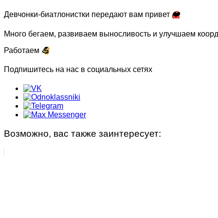
Синхронное плавание
Индивидуальные занятия
Девчонки-биатлонистки передают вам привет
❤️
Современное пятиборье
Малый бассейн
Много бегаем, развиваем выносливость и улучшаем коорд
Спортивная гимнастика
Группа «Веселый лягушонок»
Работаем
💪
Фехтование
Группа «Мать и дитя»
Подпишитесь на нас в социальных сетях
Фристайл
Группа «Начальной подготовки»
НАБОР
Группа «Русалочка»
Возможно, вас также заинтересует:
Документы по спортивной подготовке
Индивидуальные занятия
Фитнес занятия
Фитнес, аэробика
Детский фитнес с элементами самообороны