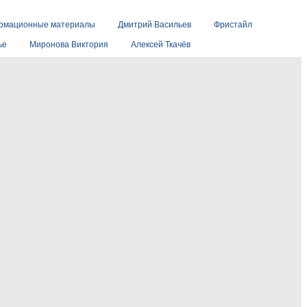
рмационные материалы
Дмитрий Васильев
Фристайл
ье
Миронова Виктория
Алексей Ткачёв