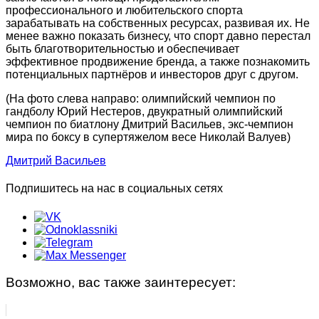
Фристайл
Группа «Начальной подготовки»
профессионального и любительского спорта
зарабатывать на собственных ресурсах, развивая их. Не
менее важно показать бизнесу, что спорт давно перестал
НАБОР
Группа «Русалочка»
быть благотворительностью и обеспечивает
эффективное продвижение бренда, а также познакомить
Документы по спортивной подготовке
Индивидуальные занятия
потенциальных партнёров и инвесторов друг с другом.
(На фото слева направо: олимпийский чемпион по
Фитнес занятия
гандболу Юрий Нестеров, двукратный олимпийский
чемпион по биатлону Дмитрий Васильев, экс-чемпион
Фитнес, аэробика
мира по боксу в супертяжелом весе Николай Валуев)
Дмитрий Васильев
Детский фитнес с элементами самообороны
Подпишитесь на нас в социальных сетях
Детский фитнес с элементами фехтования
Детский фитнес с элементами гимнастики
ФитБокс/Кросс фит/Функциональная
Возможно, вас также заинтересует:
тренировка
Зумба-фитнес