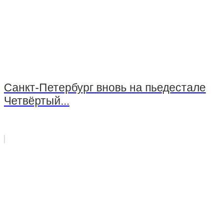
EMS-фитнес
Тренажерный зал
Тренажерный зал — групповые занятия для
детей
Санкт-Петербург вновь на пьедестале
Стрелковый комплекс СШОР №3
Четвёртый...
Группа «Юный Снайпер»
Стрельба из огнестрельного оружия
Стрельба из пневматического оружия
Стрельба из оружия, принадлежащего клиенту