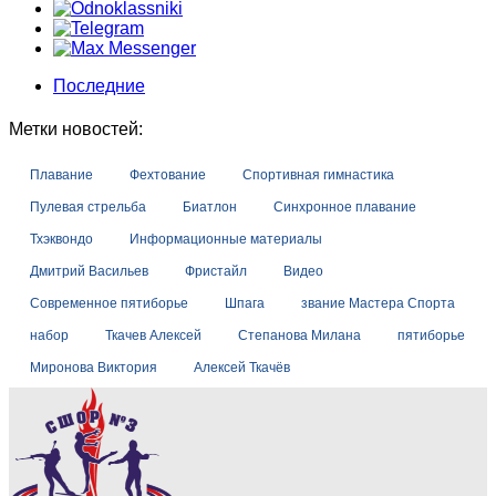
Последние
Метки новостей:
Плавание
Фехтование
Спортивная гимнастика
Пулевая стрельба
Биатлон
Синхронное плавание
Тхэквондо
Информационные материалы
Дмитрий Васильев
Фристайл
Видео
Современное пятиборье
Шпага
звание Мастера Спорта
набор
Ткачев Алексей
Степанова Милана
пятиборье
Миронова Виктория
Алексей Ткачёв