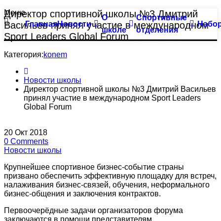
Меню
Директор спортивной школы №3 Дмитрий
О
Спортивные
Тхэквондо
Большой бассейн
Васильев принял участие в международном
Главная
Новости
Набо
школе
отделения
Sport Leaders Global Forum
Биатлон
Оздоровительное плавание
Категория:
konem
Плавание
Семейное плавание
Новости школы
Пулевая стрельба
Группа «Барракуда»
Директор спортивной школы №3 Дмитрий Васильев
принял участие в международном Sport Leaders
Global Forum
Пулевая стрельба (спорт глухих)
Аквааэробика
20
Окт
2018
Синхронное плавание
Индивидуальные занятия
0
Comments
Новости школы
Современное пятиборье
Малый бассейн
Крупнейшее спортивное бизнес-событие страны
призвано обеспечить эффективную площадку для встреч,
Спортивная гимнастика
Группа «Веселый лягушонок»
налаживания бизнес-связей, обучения, неформального
бизнес-общения и заключения контрактов.
Фехтование
Группа «Мать и дитя»
Первоочерёдные задачи организаторов форума
заключаются в помощи представителям