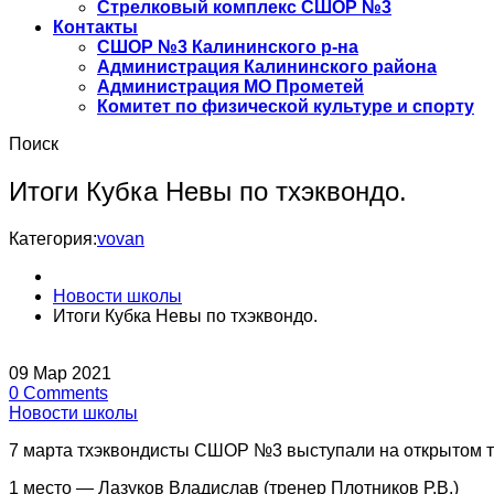
Стрелковый комплекс СШОР №3
Контакты
СШОР №3 Калининского р-на
Администрация Калининского района
Администрация МО Прометей
Комитет по физической культуре и спорту
Поиск
Итоги Кубка Невы по тхэквондо.
Категория:
vovan
Новости школы
Итоги Кубка Невы по тхэквондо.
09
Мар
2021
0
Comments
Новости школы
7 марта тхэквондисты СШОР №3 выступали на открытом ту
1 место — Лазуков Владислав (тренер Плотников Р.В.)