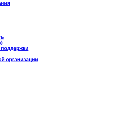
ания
ть
)
 поддержки
ой организации