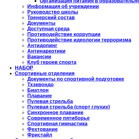
Организация питания в образовательн
Информация об учреждении
Руководство школы
Тренерский состав
Документы
Доступная среда
Противодействие коррупции
Противодействие идеологии терроризма
Антидопинг
Антинаркотики
Вакансии
Клуб героев спорта
НАБОР
Спортивные отделения
Документы по спортивной подготовке
Тхэквондо
Биатлон
Плавание
Пулевая стрельба
Пулевая стрельба (спорт глухих)
Синхронное плавание
Современное пятиборье
Спортивная гимнастика
Фехтование
Фристайл