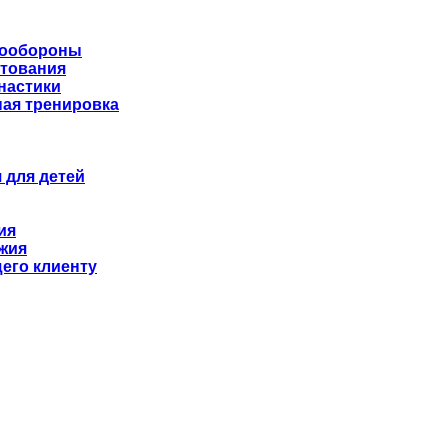
мообороны
хтования
настики
ая тренировка
 для детей
ия
жия
его клиенту