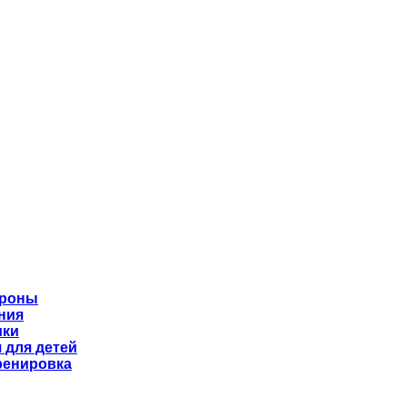
ороны
ния
ики
 для детей
ренировка