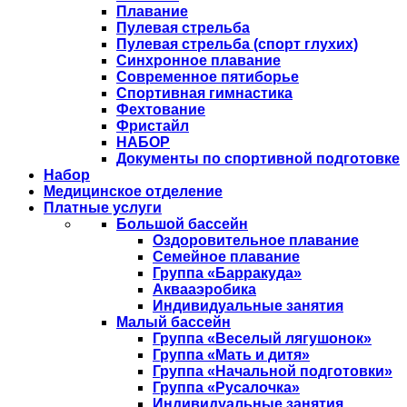
Плавание
Пулевая стрельба
Пулевая стрельба (спорт глухих)
Синхронное плавание
Современное пятиборье
Спортивная гимнастика
Фехтование
Фристайл
НАБОР
Документы по спортивной подготовке
Набор
Медицинское отделение
Платные услуги
Большой бассейн
Оздоровительное плавание
Семейное плавание
Группа «Барракуда»
Аквааэробика
Индивидуальные занятия
Малый бассейн
Группа «Веселый лягушонок»
Группа «Мать и дитя»
Группа «Начальной подготовки»
Группа «Русалочка»
Индивидуальные занятия