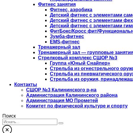
Фитнес занятия
Фитнес, аэробика
Детский фитнес с элементами са
Детский фитнес с элементами фе
Детский фитнес с элементами гим
ФитБокс/Кросс фит/Функциональн
Зумба-фитнес
EMS-фитнес
Тренажерный зал
Тренажерный зал — групповые занятия
Стрелковый комплекс СШОР №3
Группа «Юный Снайпер»
Стрельба из огнестрельного оруж
Стрельба из пневматического ору
Стрельба из оружия, принадлежащ
Контакты
СШОР №3 Калининского р-на
Администрация Калининского района
Администрация МО Прометей
Комитет по физической культуре и спорту
Поиск