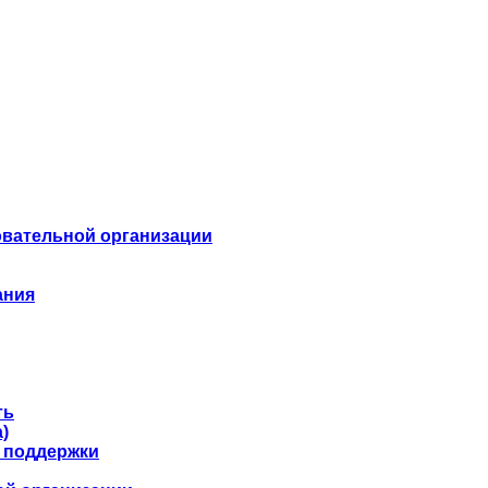
овательной организации
ания
ть
)
 поддержки