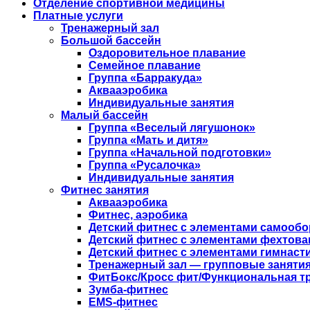
Отделение спортивной медицины
Платные услуги
Тренажерный зал
Большой бассейн
Оздоровительное плавание
Семейное плавание
Группа «Барракуда»
Аквааэробика
Индивидуальные занятия
Малый бассейн
Группа «Веселый лягушонок»
Группа «Мать и дитя»
Группа «Начальной подготовки»
Группа «Русалочка»
Индивидуальные занятия
Фитнес занятия
Аквааэробика
Фитнес, аэробика
Детский фитнес с элементами самооб
Детский фитнес с элементами фехтова
Детский фитнес с элементами гимнаст
Тренажерный зал — групповые занятия
ФитБокс/Кросс фит/Функциональная т
Зумба-фитнес
EMS-фитнес