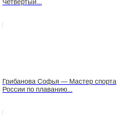
Четвёртый...
EMS-фитнес
Тренажерный зал
Тренажерный зал — групповые занятия для
детей
Стрелковый комплекс СШОР №3
Группа «Юный Снайпер»
Грибанова Софья — Мастер спорта
Стрельба из огнестрельного оружия
России по плаванию...
Стрельба из пневматического оружия
Стрельба из оружия, принадлежащего клиенту