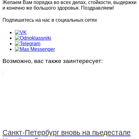
Фристайл
Группа «Начальной подготовки»
Желаем Вам порядка во всех делах, стойкости, выдержки
и конечно же большого здоровья. Поздравляем!
НАБОР
Группа «Русалочка»
Подпишитесь на нас в социальных сетях
Документы по спортивной подготовке
Индивидуальные занятия
Фитнес занятия
Фитнес, аэробика
Возможно, вас также заинтересует:
Детский фитнес с элементами самообороны
Детский фитнес с элементами фехтования
Детский фитнес с элементами гимнастики
ФитБокс/Кросс фит/Функциональная
тренировка
Санкт-Петербург вновь на пьедестале
Зумба-фитнес