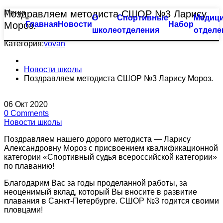
Меню
Поздравляем методиста СШОР №3 Ларису
О
Спортивные
Медици
Тхэквондо
Большой бассейн
Мороз.
Главная
Новости
Набор
школе
отделения
отделе
Биатлон
Оздоровительное плавание
Категория:
vovan
Плавание
Семейное плавание
Новости школы
Поздравляем методиста СШОР №3 Ларису Мороз.
Пулевая стрельба
Группа «Барракуда»
06
Окт
2020
Пулевая стрельба (спорт глухих)
Аквааэробика
0
Comments
Новости школы
Синхронное плавание
Индивидуальные занятия
Поздравляем нашего дорого методиста — Ларису
Александровну Мороз с присвоением квалификационной
Современное пятиборье
Малый бассейн
категории «Спортивный судья всероссийской категории»
по плаванию!
Спортивная гимнастика
Группа «Веселый лягушонок»
Благодарим Вас за годы проделанной работы, за
неоценимый вклад, который Вы вносите в развитие
плавания в Санкт-Петербурге. СШОР №3 годится своими
Фехтование
Группа «Мать и дитя»
пловцами!