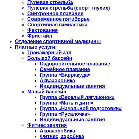
Пулевая стрельба
Пулевая стрельба (спорт глухих)
Синхронное плавание
Современное пятиборье
Спортивная гимнастика
Фехтование
Фристайл
Отделение спортивной медицины
Платные услуги
Тренажерный зал
Большой бассейн
Оздоровительное плавание
Семейное плавание
Группа «Барракуда»
Аквааэробика
Индивидуальные занятия
Малый бассейн
Группа «Веселый лягушонок»
Группа «Мать и дитя»
Группа «Начальной подготовки»
Группа «Русалочка»
Индивидуальные занятия
Фитнес занятия
Аквааэробика
Фитнес, аэробика