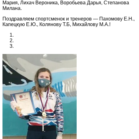
Мария, Лихач Вероника, Воробьева Дарья, Степанова
Милана.
Поздравляем спортсменок и тренеров — Пахомову Е.Н.,
Капецкую Е.Ю., Колянову Т.Б, Михайлову М.А.!