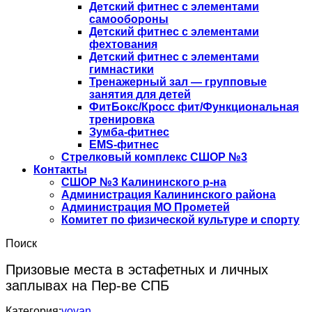
Детский фитнес с элементами
самообороны
Детский фитнес с элементами
фехтования
Детский фитнес с элементами
гимнастики
Тренажерный зал — групповые
занятия для детей
ФитБокс/Кросс фит/Функциональная
тренировка
Зумба-фитнес
EMS-фитнес
Стрелковый комплекс СШОР №3
Контакты
СШОР №3 Калининского р-на
Администрация Калининского района
Администрация МО Прометей
Комитет по физической культуре и спорту
Поиск
Призовые места в эстафетных и личных
заплывах на Пер-ве СПБ
Категория:
vovan