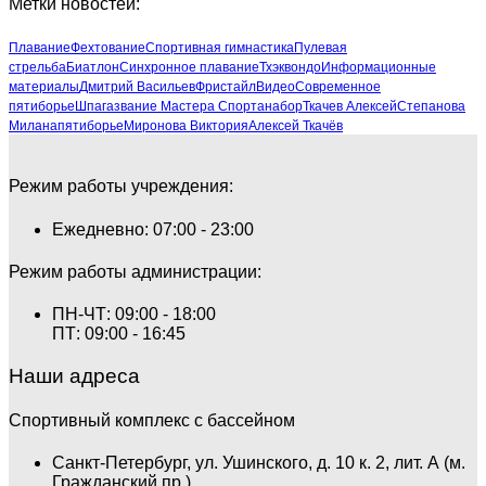
Метки новостей:
Плавание
Фехтование
Спортивная гимнастика
Пулевая
стрельба
Биатлон
Синхронное плавание
Тхэквондо
Информационные
материалы
Дмитрий Васильев
Фристайл
Видео
Современное
пятиборье
Шпага
звание Мастера Спорта
набор
Ткачев Алексей
Степанова
Милана
пятиборье
Миронова Виктория
Алексей Ткачёв
Режим работы учреждения:
Ежедневно: 07:00 - 23:00
Режим работы администрации:
ПН-ЧТ: 09:00 - 18:00
ПТ: 09:00 - 16:45
Наши адреса
Спортивный комплекс с бассейном
Санкт-Петербург, ул. Ушинского, д. 10 к. 2, лит. А (м.
Гражданский пр.)