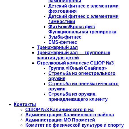
самообороны
Детский фитнес с элементами
фехтования
Детский фитнес с элементами
гимнастики
ФитБокс/Кросс фит/
Функциональная тренировка
Зумба-фитнес
EMS-фитнес
Тренажерный зал
Тренажерный зал — групповые
занятия для детей
Стрелковый комплекс СШОР №3
Группа «Юный Снайпер»
Стрельба из огнестрельного
оружия
Стрельба из пневматического
оружия
Стрельба из оружия,
принадлежащего клиенту
Контакты
СШОР №3 Калининского р-на
Администрация Калининского района
Администрация МО Прометей
Комитет по физической культуре и спорту