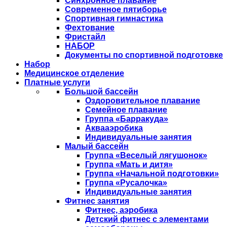
Синхронное плавание
Современное пятиборье
Спортивная гимнастика
Фехтование
Фристайл
НАБОР
Документы по спортивной подготовке
Набор
Медицинское отделение
Платные услуги
Большой бассейн
Оздоровительное плавание
Семейное плавание
Группа «Барракуда»
Аквааэробика
Индивидуальные занятия
Малый бассейн
Группа «Веселый лягушонок»
Группа «Мать и дитя»
Группа «Начальной подготовки»
Группа «Русалочка»
Индивидуальные занятия
Фитнес занятия
Фитнес, аэробика
Детский фитнес с элементами