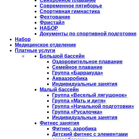
Синхронное плавание
Современное пятиборье
Спортивная гимнастика
Фехтование
Фристайл
НАБОР
Документы по спортивной подготовке
Набор
Медицинское отделение
Платные услуги
Большой бассейн
Оздоровительное плавание
Семейное плавание
Группа «Барракуда»
Аквааэробика
Индивидуальные занятия
Малый бассейн
Группа «Веселый лягушонок»
Группа «Мать и дитя»
Группа «Начальной подготовки»
Группа «Русалочка»
Индивидуальные занятия
Фитнес занятия
Фитнес, аэробика
Детский фитнес с элементами