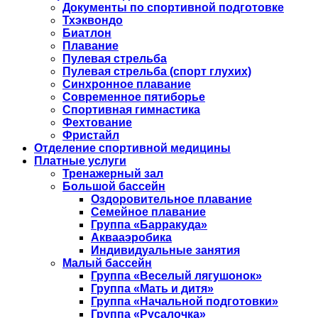
Документы по спортивной подготовке
Тхэквондо
Биатлон
Плавание
Пулевая стрельба
Пулевая стрельба (спорт глухих)
Синхронное плавание
Современное пятиборье
Спортивная гимнастика
Фехтование
Фристайл
Отделение спортивной медицины
Платные услуги
Тренажерный зал
Большой бассейн
Оздоровительное плавание
Семейное плавание
Группа «Барракуда»
Аквааэробика
Индивидуальные занятия
Малый бассейн
Группа «Веселый лягушонок»
Группа «Мать и дитя»
Группа «Начальной подготовки»
Группа «Русалочка»