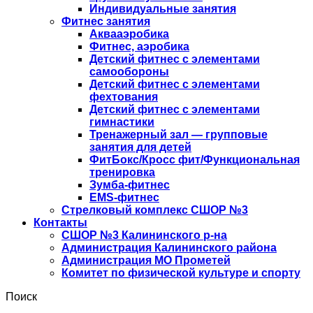
Индивидуальные занятия
Фитнес занятия
Аквааэробика
Фитнес, аэробика
Детский фитнес с элементами
самообороны
Детский фитнес с элементами
фехтования
Детский фитнес с элементами
гимнастики
Тренажерный зал — групповые
занятия для детей
ФитБокс/Кросс фит/Функциональная
тренировка
Зумба-фитнес
EMS-фитнес
Стрелковый комплекс СШОР №3
Контакты
СШОР №3 Калининского р-на
Администрация Калининского района
Администрация МО Прометей
Комитет по физической культуре и спорту
Поиск