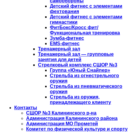
самообороны
Детский фитнес с элементами
фехтования
Детский фитнес с элементами
гимнастики
ФитБокс/Кросс фит/
Функциональная тренировка
Зумба-фитнес
EMS-фитнес
Тренажерный зал
Тренажерный зал — групповые
занятия для детей
Стрелковый комплекс СШОР №3
Группа «Юный Снайпер»
Стрельба из огнестрельного
оружия
Стрельба из пневматического
оружия
Стрельба из оружия,
принадлежащего клиенту
Контакты
СШОР №3 Калининского р-на
Администрация Калининского района
Администрация МО Прометей
Комитет по физической культуре и спорту