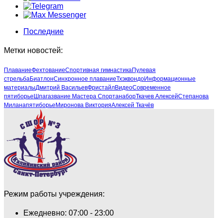
Последние
Метки новостей:
Плавание
Фехтование
Спортивная гимнастика
Пулевая
стрельба
Биатлон
Синхронное плавание
Тхэквондо
Информационные
материалы
Дмитрий Васильев
Фристайл
Видео
Современное
пятиборье
Шпага
звание Мастера Спорта
набор
Ткачев Алексей
Степанова
Милана
пятиборье
Миронова Виктория
Алексей Ткачёв
Режим работы учреждения:
Ежедневно: 07:00 - 23:00