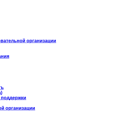
овательной организации
ания
ть
)
 поддержки
ой организации