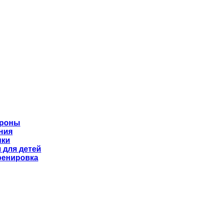
ороны
ния
ики
 для детей
ренировка