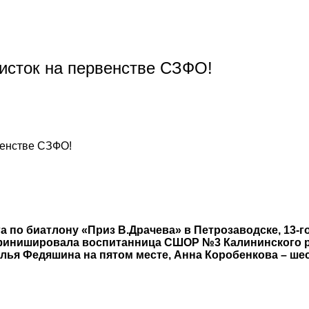
нисток на первенстве СЗФО!
венстве СЗФО!
 по биатлону «Приз В.Драчева» в Петрозаводске, 13-го
ю финишировала воспитанница СШОР №3 Калининского р
лья Федяшина на пятом месте, Анна Коробенкова – шес