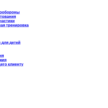
мообороны
хтования
настики
ая тренировка
 для детей
ия
жия
его клиенту