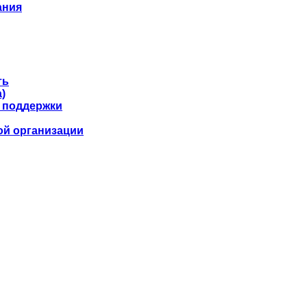
ания
ть
)
 поддержки
ой организации