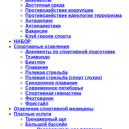
Доступная среда
Противодействие коррупции
Противодействие идеологии терроризма
Антидопинг
Антинаркотики
Вакансии
Клуб героев спорта
НАБОР
Спортивные отделения
Документы по спортивной подготовке
Тхэквондо
Биатлон
Плавание
Пулевая стрельба
Пулевая стрельба (спорт глухих)
Синхронное плавание
Современное пятиборье
Спортивная гимнастика
Фехтование
Фристайл
Отделение спортивной медицины
Платные услуги
Тренажерный зал
Большой бассейн