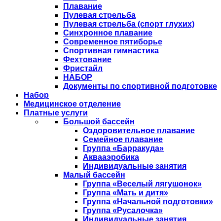
Плавание
Пулевая стрельба
Пулевая стрельба (спорт глухих)
Синхронное плавание
Современное пятиборье
Спортивная гимнастика
Фехтование
Фристайл
НАБОР
Документы по спортивной подготовке
Набор
Медицинское отделение
Платные услуги
Большой бассейн
Оздоровительное плавание
Семейное плавание
Группа «Барракуда»
Аквааэробика
Индивидуальные занятия
Малый бассейн
Группа «Веселый лягушонок»
Группа «Мать и дитя»
Группа «Начальной подготовки»
Группа «Русалочка»
Индивидуальные занятия