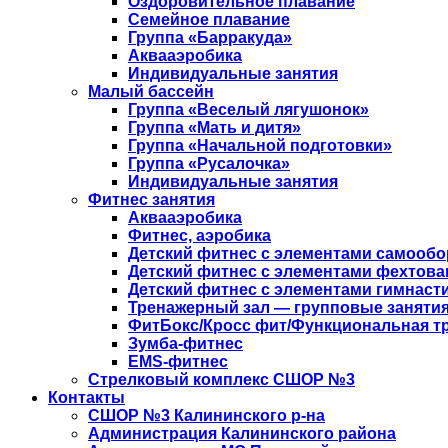
Оздоровительное плавание
Семейное плавание
Группа «Барракуда»
Аквааэробика
Индивидуальные занятия
Малый бассейн
Группа «Веселый лягушонок»
Группа «Мать и дитя»
Группа «Начальной подготовки»
Группа «Русалочка»
Индивидуальные занятия
Фитнес занятия
Аквааэробика
Фитнес, аэробика
Детский фитнес с элементами самооб
Детский фитнес с элементами фехтова
Детский фитнес с элементами гимнаст
Тренажерный зал — групповые занятия
ФитБокс/Кросс фит/Функциональная т
Зумба-фитнес
EMS-фитнес
Стрелковый комплекс СШОР №3
Контакты
СШОР №3 Калининского р-на
Администрация Калининского района