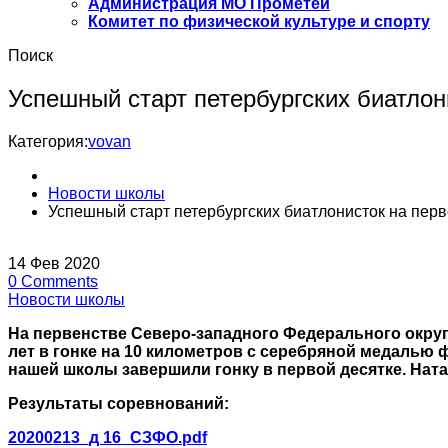
Администрация МО Прометей
Комитет по физической культуре и спорту
Поиск
Успешный старт петербургских биатло
Категория:
vovan
Новости школы
Успешный старт петербургских биатлонисток на пер
14
Фев
2020
0
Comments
Новости школы
На первенстве Северо-западного Федерального округа
лет в гонке на 10 километров с серебряной медаль
нашей школы завершили гонку в первой десятке. Ната
Результаты соревнований:
20200213_д 16_СЗФО.pdf