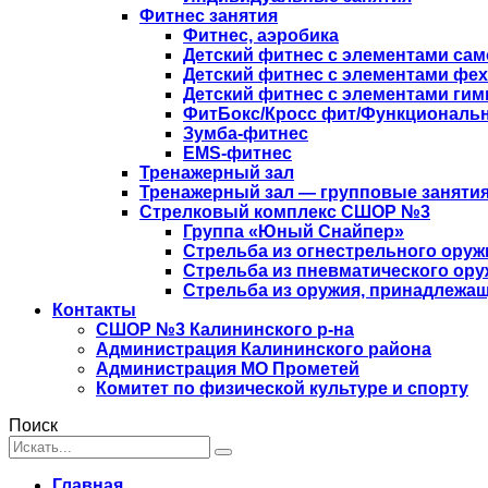
Фитнес занятия
Фитнес, аэробика
Детский фитнес с элементами са
Детский фитнес с элементами фе
Детский фитнес с элементами гим
ФитБокс/Кросс фит/Функциональн
Зумба-фитнес
EMS-фитнес
Тренажерный зал
Тренажерный зал — групповые занятия
Стрелковый комплекс СШОР №3
Группа «Юный Снайпер»
Стрельба из огнестрельного оруж
Стрельба из пневматического ору
Стрельба из оружия, принадлежащ
Контакты
СШОР №3 Калининского р-на
Администрация Калининского района
Администрация МО Прометей
Комитет по физической культуре и спорту
Поиск
Главная