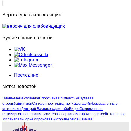
Версия для слабовидящих:
Будьте с нами на связи:
Последние
Метки новостей:
Плавание
Фехтование
Спортивная гимнастика
Пулевая
стрельба
Биатлон
Синхронное плавание
Тхэквондо
Информационные
материалы
Дмитрий Васильев
Фристайл
Видео
Современное
пятиборье
Шпага
звание Мастера Спорта
набор
Ткачев Алексей
Степанова
Милана
пятиборье
Миронова Виктория
Алексей Ткачёв