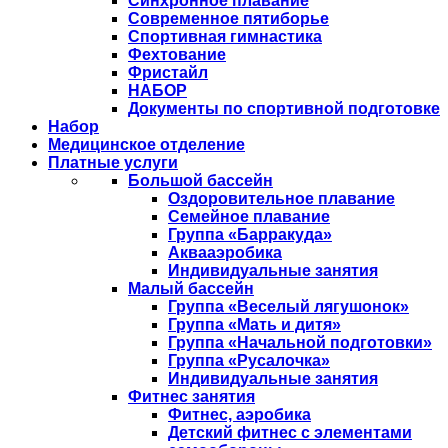
Синхронное плавание
Современное пятиборье
Спортивная гимнастика
Фехтование
Фристайл
НАБОР
Документы по спортивной подготовке
Набор
Медицинское отделение
Платные услуги
Большой бассейн
Оздоровительное плавание
Семейное плавание
Группа «Барракуда»
Аквааэробика
Индивидуальные занятия
Малый бассейн
Группа «Веселый лягушонок»
Группа «Мать и дитя»
Группа «Начальной подготовки»
Группа «Русалочка»
Индивидуальные занятия
Фитнес занятия
Фитнес, аэробика
Детский фитнес с элементами