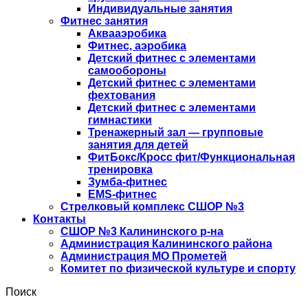
Индивидуальные занятия
Фитнес занятия
Аквааэробика
Фитнес, аэробика
Детский фитнес с элементами
самообороны
Детский фитнес с элементами
фехтования
Детский фитнес с элементами
гимнастики
Тренажерный зал — групповые
занятия для детей
ФитБокс/Кросс фит/Функциональная
тренировка
Зумба-фитнес
EMS-фитнес
Стрелковый комплекс СШОР №3
Контакты
СШОР №3 Калининского р-на
Администрация Калининского района
Администрация МО Прометей
Комитет по физической культуре и спорту
Поиск