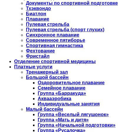
Документы по спортивной подготовке
Тхэквондо
Биатлон
Плавание
Пулевая стрельба
Пулевая стрельба (спорт глухих)
Синхронное плавание
Современное пятиборье
Спортивная гимнастика
Фехтование
Фристайл
Отделение спортивной медицины
Платные услуги
Тренажерный зал
Большой бассейн
Оздоровительное плавание
Семейное плавание
Группа «Барракуда»
Аквааэробика
Индивидуальные занятия
Малый бассейн
Группа «Веселый лягушонок»
Группа «Мать и дитя»
Группа «Начальной подготовки»
Группа «Русалочка»