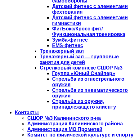
самообороны
Детский фитнес с элементами
фехтования
Детский фитнес с элементами
гимнастики
ФитБокс/Кросс фит/
Функциональная тренировка
Зумба-фитнес
EMS-фитнес
Тренажерный зал
Тренажерный зал — групповые
занятия для детей
Стрелковый комплекс СШОР №3
Группа «Юный Снайпер»
Стрельба из огнестрельного
оружия
Стрельба из пневматического
оружия
Стрельба из оружия,
принадлежащего клиенту
Контакты
СШОР №3 Калининского р-на
Администрация Калининского района
Администрация МО Прометей
Комитет по физической культуре и спорту