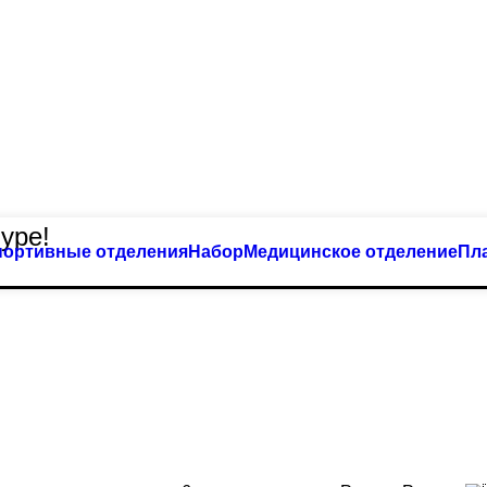
уре!
портивные отделения
Набор
Медицинское отделение
Пл