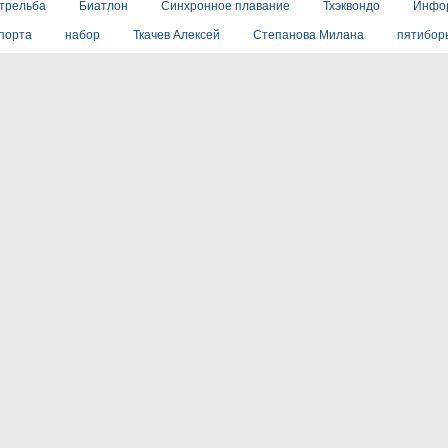
стрельба
Биатлон
Синхронное плавание
Тхэквондо
Инфо
порта
набор
Ткачев Алексей
Степанова Милана
пятибор