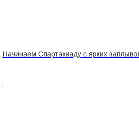
Стрельба из пневматического оружия
Стрельба из оружия, принадлежащего клиенту
Начинаем Спартакиаду с ярких заплывов