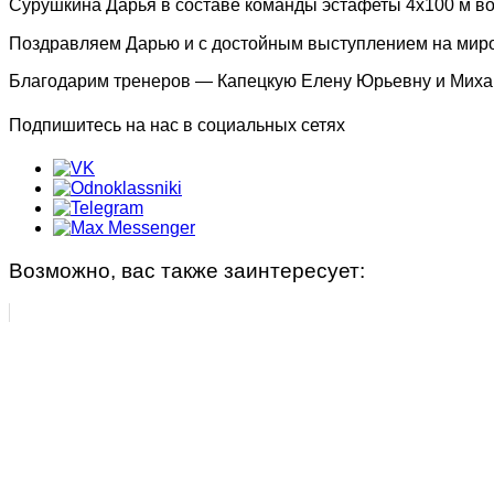
Сурушкина Дарья в составе команды эстафеты 4х100 м во
Синхронное плавание
Индивидуальные занятия
Поздравляем Дарью и с достойным выступлением на миров
Современное пятиборье
Малый бассейн
Благодарим тренеров — Капецкую Елену Юрьевну и Михайл
Спортивная гимнастика
Группа «Веселый лягушонок»
Подпишитесь на нас в социальных сетях
Фехтование
Группа «Мать и дитя»
Фристайл
Группа «Начальной подготовки»
НАБОР
Группа «Русалочка»
Возможно, вас также заинтересует:
Документы по спортивной подготовке
Индивидуальные занятия
Фитнес занятия
Фитнес, аэробика
Детский фитнес с элементами самообороны