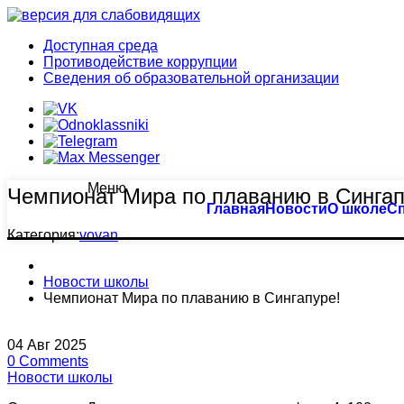
Доступная среда
Противодействие коррупции
Сведения об образовательной организации
Меню
Чемпионат Мира по плаванию в Сингап
Тхэквондо
Большой бассейн
Главная
Новости
О школе
С
Категория:
vovan
Биатлон
Оздоровительное плавание
Новости школы
Плавание
Семейное плавание
Чемпионат Мира по плаванию в Сингапуре!
Пулевая стрельба
Группа «Барракуда»
04
Авг
2025
0
Comments
Пулевая стрельба (спорт глухих)
Аквааэробика
Новости школы