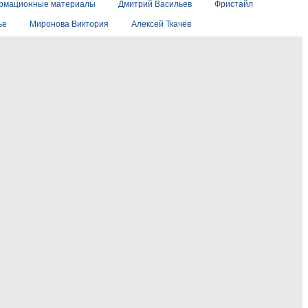
рмационные материалы
Дмитрий Васильев
Фристайл
ье
Миронова Виктория
Алексей Ткачёв