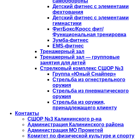
самообороны
Детский фитнес с элементами
фехтования
Детский фитнес с элементами
гимнастики
ФитБокс/Кросс фит/
Функциональная тренировка
Зумба-фитнес
EMS-фитнес
Тренажерный зал
Тренажерный зал — групповые
занятия для детей
Стрелковый комплекс СШОР №3
Группа «Юный Снайпер»
Стрельба из огнестрельного
оружия
Стрельба из пневматического
оружия
Стрельба из оружия,
принадлежащего клиенту
Контакты
СШОР №3 Калининского р-на
Администрация Калининского района
Администрация МО Прометей
Комитет по физической культуре и спорту