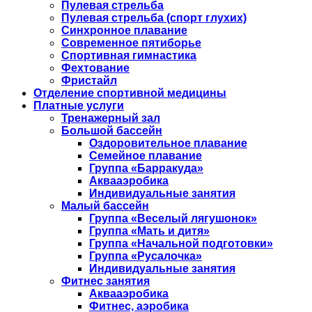
Пулевая стрельба
Пулевая стрельба (спорт глухих)
Синхронное плавание
Современное пятиборье
Спортивная гимнастика
Фехтование
Фристайл
Отделение спортивной медицины
Платные услуги
Тренажерный зал
Большой бассейн
Оздоровительное плавание
Семейное плавание
Группа «Барракуда»
Аквааэробика
Индивидуальные занятия
Малый бассейн
Группа «Веселый лягушонок»
Группа «Мать и дитя»
Группа «Начальной подготовки»
Группа «Русалочка»
Индивидуальные занятия
Фитнес занятия
Аквааэробика
Фитнес, аэробика