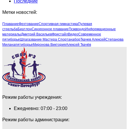
Последние
Метки новостей:
Плавание
Фехтование
Спортивная гимнастика
Пулевая
стрельба
Биатлон
Синхронное плавание
Тхэквондо
Информационные
материалы
Дмитрий Васильев
Фристайл
Видео
Современное
пятиборье
Шпага
звание Мастера Спорта
набор
Ткачев Алексей
Степанова
Милана
пятиборье
Миронова Виктория
Алексей Ткачёв
Режим работы учреждения:
Ежедневно: 07:00 - 23:00
Режим работы администрации: