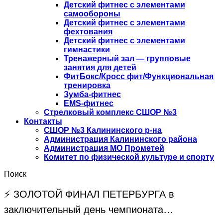
Детский фитнес с элементами
самообороны
Детский фитнес с элементами
фехтования
Детский фитнес с элементами
гимнастики
Тренажерный зал — групповые
занятия для детей
ФитБокс/Кросс фит/Функциональная
тренировка
Зумба-фитнес
EMS-фитнес
Стрелковый комплекс СШОР №3
Контакты
СШОР №3 Калининского р-на
Администрация Калининского района
Администрация МО Прометей
Комитет по физической культуре и спорту
Поиск
⚡️ ЗОЛОТОЙ ФИНАЛ ПЕТЕРБУРГА в
заключительный день чемпионата…