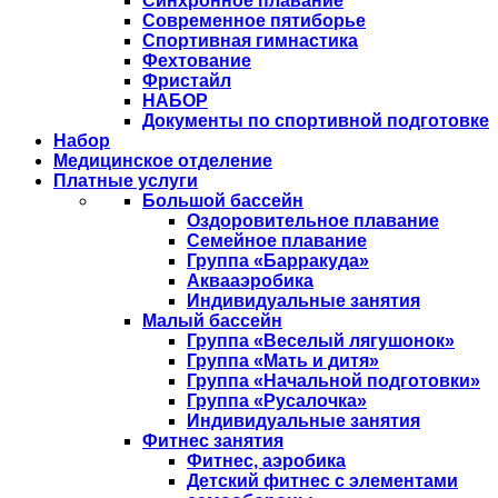
Синхронное плавание
Современное пятиборье
Спортивная гимнастика
Фехтование
Фристайл
НАБОР
Документы по спортивной подготовке
Набор
Медицинское отделение
Платные услуги
Большой бассейн
Оздоровительное плавание
Семейное плавание
Группа «Барракуда»
Аквааэробика
Индивидуальные занятия
Малый бассейн
Группа «Веселый лягушонок»
Группа «Мать и дитя»
Группа «Начальной подготовки»
Группа «Русалочка»
Индивидуальные занятия
Фитнес занятия
Фитнес, аэробика
Детский фитнес с элементами