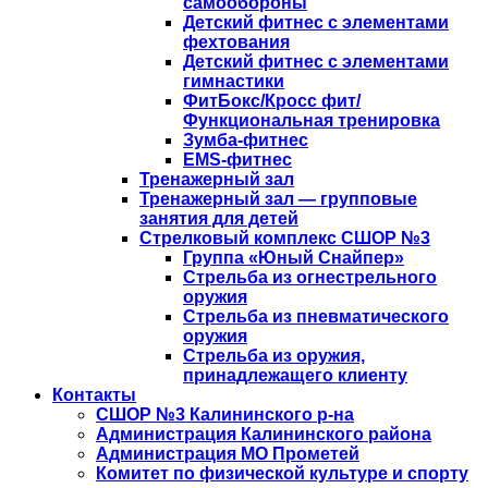
самообороны
Детский фитнес с элементами
фехтования
Детский фитнес с элементами
гимнастики
ФитБокс/Кросс фит/
Функциональная тренировка
Зумба-фитнес
EMS-фитнес
Тренажерный зал
Тренажерный зал — групповые
занятия для детей
Стрелковый комплекс СШОР №3
Группа «Юный Снайпер»
Стрельба из огнестрельного
оружия
Стрельба из пневматического
оружия
Стрельба из оружия,
принадлежащего клиенту
Контакты
СШОР №3 Калининского р-на
Администрация Калининского района
Администрация МО Прометей
Комитет по физической культуре и спорту