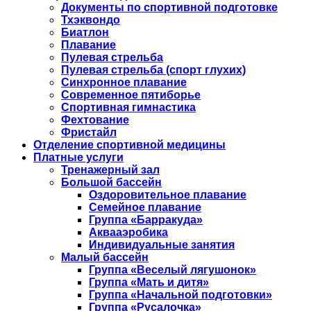
Документы по спортивной подготовке
Тхэквондо
Биатлон
Плавание
Пулевая стрельба
Пулевая стрельба (спорт глухих)
Синхронное плавание
Современное пятиборье
Спортивная гимнастика
Фехтование
Фристайл
Отделение спортивной медицины
Платные услуги
Тренажерный зал
Большой бассейн
Оздоровительное плавание
Семейное плавание
Группа «Барракуда»
Аквааэробика
Индивидуальные занятия
Малый бассейн
Группа «Веселый лягушонок»
Группа «Мать и дитя»
Группа «Начальной подготовки»
Группа «Русалочка»