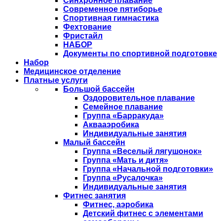
Синхронное плавание
Современное пятиборье
Спортивная гимнастика
Фехтование
Фристайл
НАБОР
Документы по спортивной подготовке
Набор
Медицинское отделение
Платные услуги
Большой бассейн
Оздоровительное плавание
Семейное плавание
Группа «Барракуда»
Аквааэробика
Индивидуальные занятия
Малый бассейн
Группа «Веселый лягушонок»
Группа «Мать и дитя»
Группа «Начальной подготовки»
Группа «Русалочка»
Индивидуальные занятия
Фитнес занятия
Фитнес, аэробика
Детский фитнес с элементами