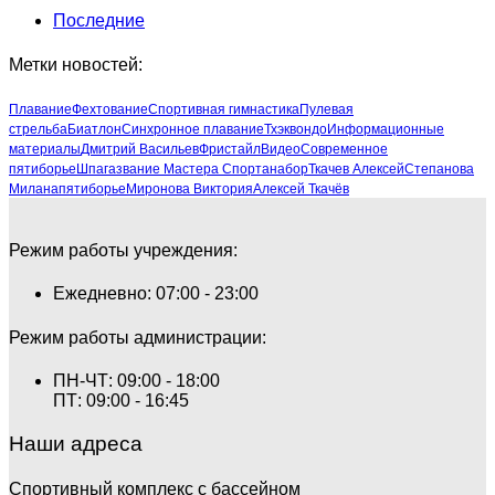
Последние
Метки новостей:
Плавание
Фехтование
Спортивная гимнастика
Пулевая
стрельба
Биатлон
Синхронное плавание
Тхэквондо
Информационные
материалы
Дмитрий Васильев
Фристайл
Видео
Современное
пятиборье
Шпага
звание Мастера Спорта
набор
Ткачев Алексей
Степанова
Милана
пятиборье
Миронова Виктория
Алексей Ткачёв
Режим работы учреждения:
Ежедневно: 07:00 - 23:00
Режим работы администрации:
ПН-ЧТ: 09:00 - 18:00
ПТ: 09:00 - 16:45
Наши адреса
Спортивный комплекс с бассейном