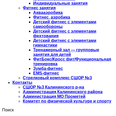
Индивидуальные занятия
Фитнес занятия
Аквааэробика
Фитнес, аэробика
Детский фитнес с элементами
самообороны
Детский фитнес с элементами
фехтования
Детский фитнес с элементами
гимнастики
Тренажерный зал — групповые
занятия для детей
ФитБокс/Кросс фит/Функциональная
тренировка
Зумба-фитнес
EMS-фитнес
Стрелковый комплекс СШОР №3
Контакты
СШОР №3 Калининского р-на
Администрация Калининского района
Администрация МО Прометей
Комитет по физической культуре и спорту
Поиск