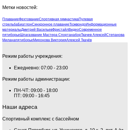
Метки новостей:
Плавание
Фехтование
Спортивная гимнастика
Пулевая
стрельба
Биатлон
Синхронное плавание
Тхэквондо
Информационные
материалы
Дмитрий Васильев
Фристайл
Видео
Современное
пятиборье
Шпага
звание Мастера Спорта
набор
Ткачев Алексей
Степанова
Милана
пятиборье
Миронова Виктория
Алексей Ткачёв
Режим работы учреждения:
Ежедневно: 07:00 - 23:00
Режим работы администрации:
ПН-ЧТ: 09:00 - 18:00
ПТ: 09:00 - 16:45
Наши адреса
Спортивный комплекс с бассейном