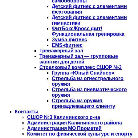
самообороны
Детский фитнес с элементами
фехтования
Детский фитнес с элементами
гимнастики
ФитБокс/Кросс фит/
Функциональная тренировка
Зумба-фитнес
EMS-фитнес
Тренажерный зал
Тренажерный зал — групповые
занятия для детей
Стрелковый комплекс СШОР №3
Группа «Юный Снайпер»
Стрельба из огнестрельного
оружия
Стрельба из пневматического
оружия
Стрельба из оружия,
принадлежащего клиенту
Контакты
СШОР №3 Калининского р-на
Администрация Калининского района
Администрация МО Прометей
Комитет по физической культуре и спорту