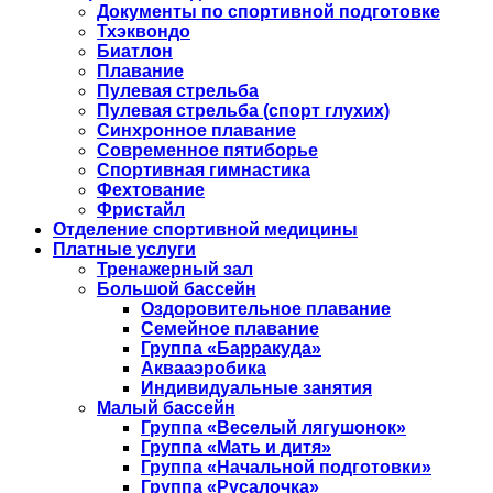
Документы по спортивной подготовке
Тхэквондо
Биатлон
Плавание
Пулевая стрельба
Пулевая стрельба (спорт глухих)
Синхронное плавание
Современное пятиборье
Спортивная гимнастика
Фехтование
Фристайл
Отделение спортивной медицины
Платные услуги
Тренажерный зал
Большой бассейн
Оздоровительное плавание
Семейное плавание
Группа «Барракуда»
Аквааэробика
Индивидуальные занятия
Малый бассейн
Группа «Веселый лягушонок»
Группа «Мать и дитя»
Группа «Начальной подготовки»
Группа «Русалочка»