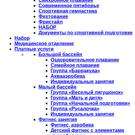
Синхронное плавание
Современное пятиборье
Спортивная гимнастика
Фехтование
Фристайл
НАБОР
Документы по спортивной подготовке
Набор
Медицинское отделение
Платные услуги
Большой бассейн
Оздоровительное плавание
Семейное плавание
Группа «Барракуда»
Аквааэробика
Индивидуальные занятия
Малый бассейн
Группа «Веселый лягушонок»
Группа «Мать и дитя»
Группа «Начальной подготовки»
Группа «Русалочка»
Индивидуальные занятия
Фитнес занятия
Фитнес, аэробика
Детский фитнес с элементами