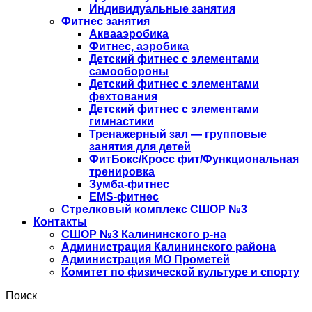
Индивидуальные занятия
Фитнес занятия
Аквааэробика
Фитнес, аэробика
Детский фитнес с элементами
самообороны
Детский фитнес с элементами
фехтования
Детский фитнес с элементами
гимнастики
Тренажерный зал — групповые
занятия для детей
ФитБокс/Кросс фит/Функциональная
тренировка
Зумба-фитнес
EMS-фитнес
Стрелковый комплекс СШОР №3
Контакты
СШОР №3 Калининского р-на
Администрация Калининского района
Администрация МО Прометей
Комитет по физической культуре и спорту
Поиск