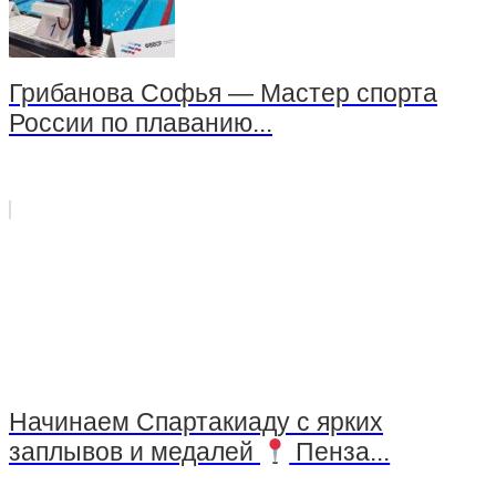
EMS-фитнес
Грибанова Софья — Мастер спорта
Тренажерный зал
России по плаванию...
Тренажерный зал — групповые занятия для
детей
Стрелковый комплекс СШОР №3
Группа «Юный Снайпер»
Стрельба из огнестрельного оружия
Стрельба из пневматического оружия
Начинаем Спартакиаду с ярких
Стрельба из оружия, принадлежащего клиенту
заплывов и медалей
Пенза...