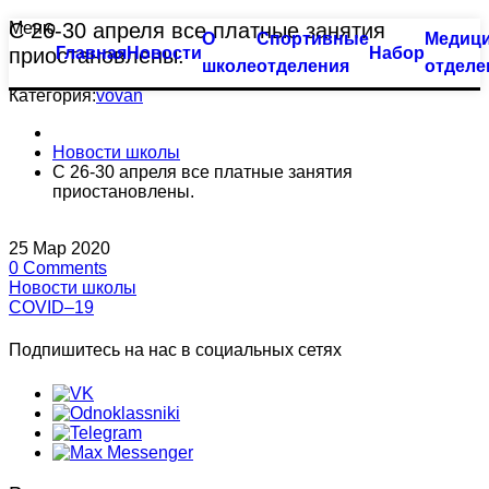
Меню
С 26-30 апреля все платные занятия
О
Спортивные
Медици
Тхэквондо
Большой бассейн
приостановлены.
Главная
Новости
Набор
школе
отделения
отделе
Биатлон
Оздоровительное плавание
Категория:
vovan
Плавание
Семейное плавание
Новости школы
С 26-30 апреля все платные занятия
приостановлены.
Пулевая стрельба
Группа «Барракуда»
Пулевая стрельба (спорт глухих)
Аквааэробика
25
Мар
2020
0
Comments
Новости школы
Синхронное плавание
Индивидуальные занятия
COVID–19
Современное пятиборье
Малый бассейн
Подпишитесь на нас в социальных сетях
Спортивная гимнастика
Группа «Веселый лягушонок»
Фехтование
Группа «Мать и дитя»