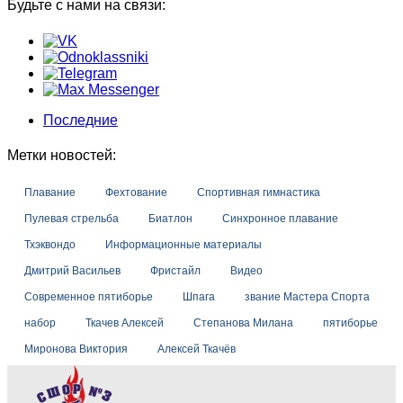
Будьте с нами на связи:
Последние
Метки новостей:
Плавание
Фехтование
Спортивная гимнастика
Пулевая стрельба
Биатлон
Синхронное плавание
Тхэквондо
Информационные материалы
Дмитрий Васильев
Фристайл
Видео
Современное пятиборье
Шпага
звание Мастера Спорта
набор
Ткачев Алексей
Степанова Милана
пятиборье
Миронова Виктория
Алексей Ткачёв