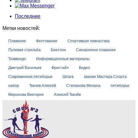
Последние
Метки новостей:
Плавание
Фехтование
Спортивная гимнастика
Пулевая стрельба
Биатлон
Синхронное плавание
Тхэквондо
Информационные материалы
Дмитрий Васильев
Фристайл
Видео
Современное пятиборье
Шпага
звание Мастера Спорта
набор
Ткачев Алексей
Степанова Милана
пятиборье
Миронова Виктория
Алексей Ткачёв