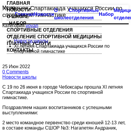
ГЛАВНАЯ
Меню
XI летняя Спартакиада учащихся России по
НОВОСТИ
О
Спортивные
Медици
Тхэквондо
Большой бассейн
спортивной гимнастике
Главная
Новости
Набор
О ШКОЛЕ
школе
отделения
отделе
НАБОР
Биатлон
Оздоровительное плавание
Категория:
vovan
СПОРТИВНЫЕ ОТДЕЛЕНИЯ
ОТДЕЛЕНИЕ СПОРТИВНОЙ МЕДИЦИНЫ
Плавание
Семейное плавание
Новости школы
ПЛАТНЫЕ УСЛУГИ
XI летняя Спартакиада учащихся России по
КОНТАКТЫ
спортивной гимнастике
Пулевая стрельба
Группа «Барракуда»
Пулевая стрельба (спорт глухих)
Аквааэробика
25
Июн
2022
0
Comments
Новости школы
Синхронное плавание
Индивидуальные занятия
С 19 по 26 июня в городе Чебоксары прошла XI летняя
Современное пятиборье
Малый бассейн
Спартакиада учащихся России по спортивной
гимнастике.
Спортивная гимнастика
Группа «Веселый лягушонок»
Поздравляем наших воспитанников с успешными
выступлениями:
Фехтование
Группа «Мать и дитя»
2 место командное первенство среди юношей 12-13 лет,
в составе команды СШОР №3: Нагапетян Андраник,