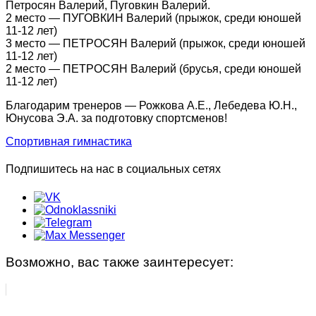
Фристайл
Группа «Начальной подготовки»
Петросян Валерий, Пуговкин Валерий.
2 место — ПУГОВКИН Валерий (прыжок, среди юношей
11-12 лет)
НАБОР
Группа «Русалочка»
3 место — ПЕТРОСЯН Валерий (прыжок, среди юношей
11-12 лет)
Документы по спортивной подготовке
Индивидуальные занятия
2 место — ПЕТРОСЯН Валерий (брусья, среди юношей
11-12 лет)
Фитнес занятия
Благодарим тренеров — Рожкова А.Е., Лебедева Ю.Н.,
Юнусова Э.А. за подготовку спортсменов!
Фитнес, аэробика
Спортивная гимнастика
Детский фитнес с элементами самообороны
Подпишитесь на нас в социальных сетях
Детский фитнес с элементами фехтования
Детский фитнес с элементами гимнастики
Возможно, вас также заинтересует:
ФитБокс/Кросс фит/Функциональная
тренировка
Зумба-фитнес