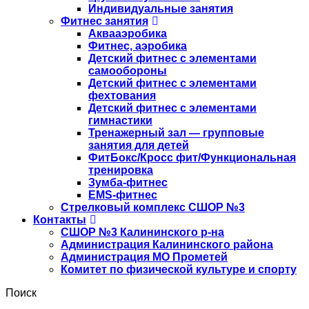
Индивидуальные занятия
Фитнес занятия
Аквааэробика
Фитнес, аэробика
Детский фитнес с элементами
самообороны
Детский фитнес с элементами
фехтования
Детский фитнес с элементами
гимнастики
Тренажерный зал — групповые
занятия для детей
ФитБокс/Кросс фит/Функциональная
тренировка
Зумба-фитнес
EMS-фитнес
Стрелковый комплекс СШОР №3
Контакты
СШОР №3 Калининского р-на
Администрация Калининского района
Администрация МО Прометей
Комитет по физической культуре и спорту
Поиск