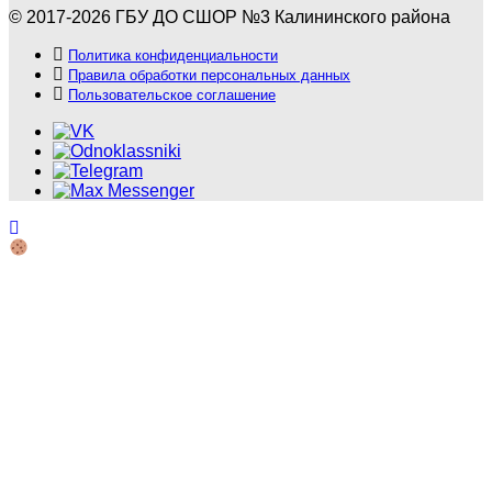
© 2017-2026 ГБУ ДО СШОР №3 Калининского района
Политика конфиденциальности
Правила обработки персональных данных
Пользовательское соглашение
Использование файлов cookie и обработка
персональных данных
×
Мы используем файлы cookie и обрабатываем
персональные данные. Продолжая использование сайта,
вы соглашаетесь с нашей
политикой
конфиденциальности
,
согласием на обработку
персональных данных
и
использованием файлов cookie
.