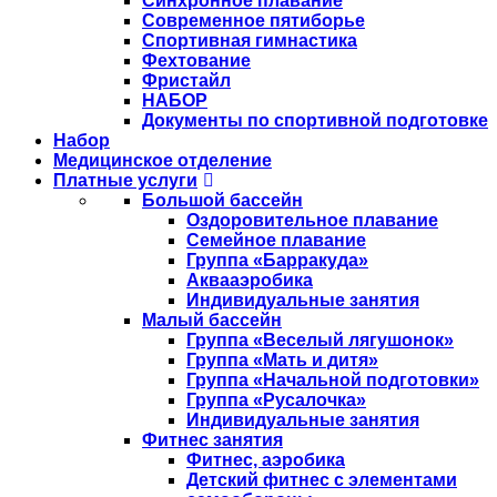
Синхронное плавание
Современное пятиборье
Спортивная гимнастика
Фехтование
Фристайл
НАБОР
Документы по спортивной подготовке
Набор
Медицинское отделение
Платные услуги
Большой бассейн
Оздоровительное плавание
Семейное плавание
Группа «Барракуда»
Аквааэробика
Индивидуальные занятия
Малый бассейн
Группа «Веселый лягушонок»
Группа «Мать и дитя»
Группа «Начальной подготовки»
Группа «Русалочка»
Индивидуальные занятия
Фитнес занятия
Фитнес, аэробика
Детский фитнес с элементами