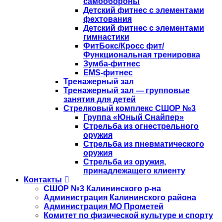
самообороны
Детский фитнес с элементами
фехтования
Детский фитнес с элементами
гимнастики
ФитБокс/Кросс фит/
Функциональная тренировка
Зумба-фитнес
EMS-фитнес
Тренажерный зал
Тренажерный зал — групповые
занятия для детей
Стрелковый комплекс СШОР №3
Группа «Юный Снайпер»
Стрельба из огнестрельного
оружия
Стрельба из пневматического
оружия
Стрельба из оружия,
принадлежащего клиенту
Контакты
СШОР №3 Калининского р-на
Администрация Калининского района
Администрация МО Прометей
Комитет по физической культуре и спорту