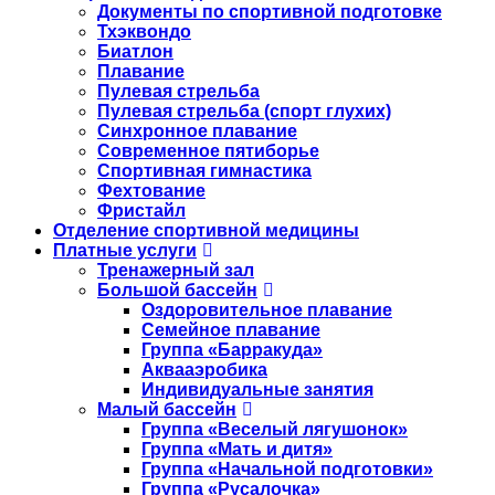
Документы по спортивной подготовке
Тхэквондо
Биатлон
Плавание
Пулевая стрельба
Пулевая стрельба (спорт глухих)
Синхронное плавание
Современное пятиборье
Спортивная гимнастика
Фехтование
Фристайл
Отделение спортивной медицины
Платные услуги
Тренажерный зал
Большой бассейн
Оздоровительное плавание
Семейное плавание
Группа «Барракуда»
Аквааэробика
Индивидуальные занятия
Малый бассейн
Группа «Веселый лягушонок»
Группа «Мать и дитя»
Группа «Начальной подготовки»
Группа «Русалочка»