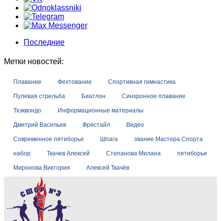
Фристайл
Группа «Начальной подготовки»
НАБОР
Группа «Русалочка»
Последние
Документы по спортивной подготовке
Индивидуальные занятия
Метки новостей:
Фитнес занятия
Плавание
Фехтование
Спортивная гимнастика
Фитнес, аэробика
Пулевая стрельба
Биатлон
Синхронное плавание
Тхэквондо
Информационные материалы
Детский фитнес с элементами самообороны
Дмитрий Васильев
Фристайл
Видео
Детский фитнес с элементами фехтования
Современное пятиборье
Шпага
звание Мастера Спорта
набор
Ткачев Алексей
Степанова Милана
пятиборье
Детский фитнес с элементами гимнастики
Миронова Виктория
Алексей Ткачёв
ФитБокс/Кросс фит/Функциональная
тренировка
Зумба-фитнес