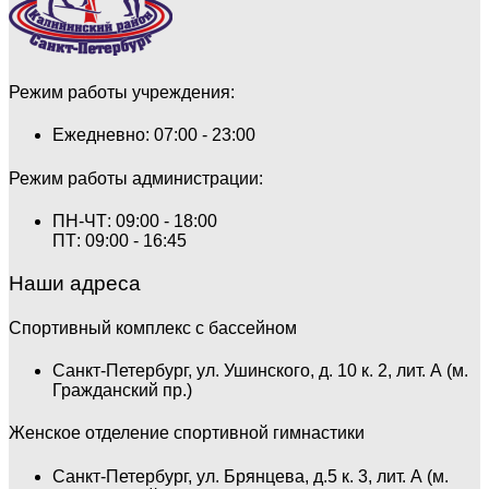
EMS-фитнес
Режим работы учреждения:
Тренажерный зал
Ежедневно: 07:00 - 23:00
Тренажерный зал — групповые занятия для
детей
Режим работы администрации:
Стрелковый комплекс СШОР №3
ПН-ЧТ: 09:00 - 18:00
ПТ: 09:00 - 16:45
Группа «Юный Снайпер»
Наши адреса
Стрельба из огнестрельного оружия
Спортивный комплекс с бассейном
Стрельба из пневматического оружия
Санкт-Петербург, ул. Ушинского, д. 10 к. 2, лит. А (м.
Гражданский пр.)
Стрельба из оружия, принадлежащего клиенту
Женское отделение спортивной гимнастики
Санкт-Петербург, ул. Брянцева, д.5 к. 3, лит. А (м.