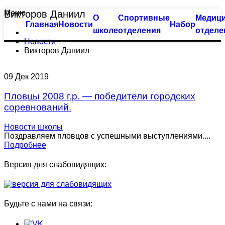
Меню
Викторов Даниил
О
Спортивные
Медици
Тхэквондо
Большой бассейн
Главная
Новости
Набор
школе
отделения
отделе
Новости
Биатлон
Оздоровительное плавание
Викторов Даниил
Плавание
Семейное плавание
09
Дек
2019
Пулевая стрельба
Группа «Барракуда»
Пловцы 2008 г.р. — победители городских
соревнований.
Пулевая стрельба (спорт глухих)
Аквааэробика
Новости школы
Синхронное плавание
Индивидуальные занятия
Поздравляем пловцов с успешными выступлениями....
Подробнее
Современное пятиборье
Малый бассейн
Версия для слабовидящих:
Спортивная гимнастика
Группа «Веселый лягушонок»
Будьте с нами на связи:
Фехтование
Группа «Мать и дитя»