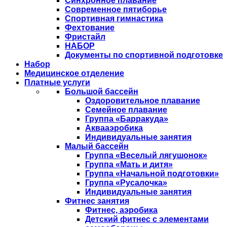
Синхронное плавание
Современное пятиборье
Спортивная гимнастика
Фехтование
Фристайл
НАБОР
Документы по спортивной подготовке
Набор
Медицинское отделение
Платные услуги
Большой бассейн
Оздоровительное плавание
Семейное плавание
Группа «Барракуда»
Аквааэробика
Индивидуальные занятия
Малый бассейн
Группа «Веселый лягушонок»
Группа «Мать и дитя»
Группа «Начальной подготовки»
Группа «Русалочка»
Индивидуальные занятия
Фитнес занятия
Фитнес, аэробика
Детский фитнес с элементами