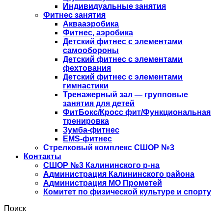
Индивидуальные занятия
Фитнес занятия
Аквааэробика
Фитнес, аэробика
Детский фитнес с элементами
самообороны
Детский фитнес с элементами
фехтования
Детский фитнес с элементами
гимнастики
Тренажерный зал — групповые
занятия для детей
ФитБокс/Кросс фит/Функциональная
тренировка
Зумба-фитнес
EMS-фитнес
Стрелковый комплекс СШОР №3
Контакты
СШОР №3 Калининского р-на
Администрация Калининского района
Администрация МО Прометей
Комитет по физической культуре и спорту
Поиск