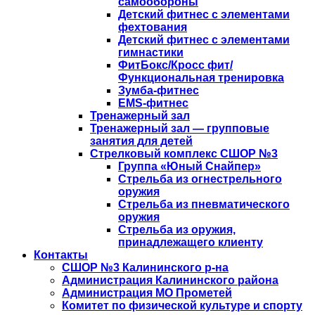
самообороны
Детский фитнес с элементами
фехтования
Детский фитнес с элементами
гимнастики
ФитБокс/Кросс фит/
Функциональная тренировка
Зумба-фитнес
EMS-фитнес
Тренажерный зал
Тренажерный зал — групповые
занятия для детей
Стрелковый комплекс СШОР №3
Группа «Юный Снайпер»
Стрельба из огнестрельного
оружия
Стрельба из пневматического
оружия
Стрельба из оружия,
принадлежащего клиенту
Контакты
СШОР №3 Калининского р-на
Администрация Калининского района
Администрация МО Прометей
Комитет по физической культуре и спорту