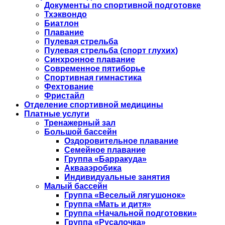
Документы по спортивной подготовке
Тхэквондо
Биатлон
Плавание
Пулевая стрельба
Пулевая стрельба (спорт глухих)
Синхронное плавание
Современное пятиборье
Спортивная гимнастика
Фехтование
Фристайл
Отделение спортивной медицины
Платные услуги
Тренажерный зал
Большой бассейн
Оздоровительное плавание
Семейное плавание
Группа «Барракуда»
Аквааэробика
Индивидуальные занятия
Малый бассейн
Группа «Веселый лягушонок»
Группа «Мать и дитя»
Группа «Начальной подготовки»
Группа «Русалочка»