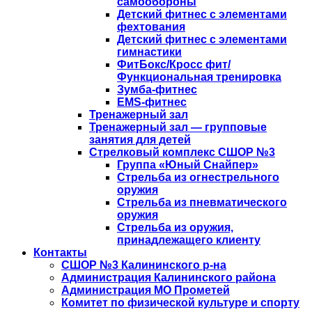
самообороны
Детский фитнес с элементами
фехтования
Детский фитнес с элементами
гимнастики
ФитБокс/Кросс фит/
Функциональная тренировка
Зумба-фитнес
EMS-фитнес
Тренажерный зал
Тренажерный зал — групповые
занятия для детей
Стрелковый комплекс СШОР №3
Группа «Юный Снайпер»
Стрельба из огнестрельного
оружия
Стрельба из пневматического
оружия
Стрельба из оружия,
принадлежащего клиенту
Контакты
СШОР №3 Калининского р-на
Администрация Калининского района
Администрация МО Прометей
Комитет по физической культуре и спорту