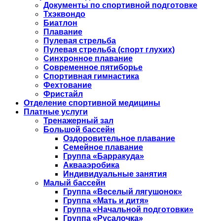
Документы по спортивной подготовке
Тхэквондо
Биатлон
Плавание
Пулевая стрельба
Пулевая стрельба (спорт глухих)
Синхронное плавание
Современное пятиборье
Спортивная гимнастика
Фехтование
Фристайл
Отделение спортивной медицины
Платные услуги
Тренажерный зал
Большой бассейн
Оздоровительное плавание
Семейное плавание
Группа «Барракуда»
Аквааэробика
Индивидуальные занятия
Малый бассейн
Группа «Веселый лягушонок»
Группа «Мать и дитя»
Группа «Начальной подготовки»
Группа «Русалочка»