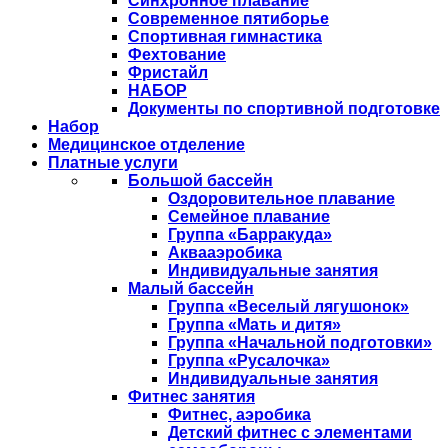
Синхронное плавание
Современное пятиборье
Спортивная гимнастика
Фехтование
Фристайл
НАБОР
Документы по спортивной подготовке
Набор
Медицинское отделение
Платные услуги
Большой бассейн
Оздоровительное плавание
Семейное плавание
Группа «Барракуда»
Аквааэробика
Индивидуальные занятия
Малый бассейн
Группа «Веселый лягушонок»
Группа «Мать и дитя»
Группа «Начальной подготовки»
Группа «Русалочка»
Индивидуальные занятия
Фитнес занятия
Фитнес, аэробика
Детский фитнес с элементами