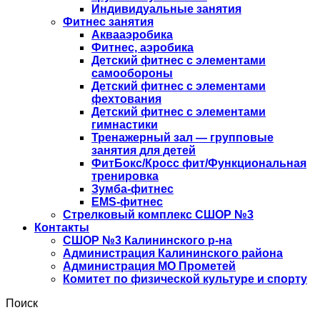
Индивидуальные занятия
Фитнес занятия
Аквааэробика
Фитнес, аэробика
Детский фитнес с элементами
самообороны
Детский фитнес с элементами
фехтования
Детский фитнес с элементами
гимнастики
Тренажерный зал — групповые
занятия для детей
ФитБокс/Кросс фит/Функциональная
тренировка
Зумба-фитнес
EMS-фитнес
Стрелковый комплекс СШОР №3
Контакты
СШОР №3 Калининского р-на
Администрация Калининского района
Администрация МО Прометей
Комитет по физической культуре и спорту
Поиск